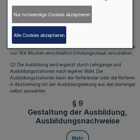
Sonstige Grundlagenlehrgänge/Exkursionen/Seminare und
Arbeitsgemeinschaften 12 Wochen
Nur notwendige Cookies akzeptieren
Ausbildungsstationen und Ausbildung nach freier Wahl 4
Wochen.
Alle Cookies akzeptieren
Geringfügige Abweichungen von der angegebenen
Wochendauer sind möglich, jedoch ist die Gesamtwochendaue
von 104 Wochen einschließlich Erholungsurlaub einzuhalten.
(2) Die Ausbildung wird ergänzt durch Lehrgänge und
Ausbildungsstationen nach eigener Wahl. Die
Ausbildungsstationen kann der Referendar oder die Referenda
in Abstimmung mit der Ausbildungsleitung aus den bisherigen
selbst auswählen.
§ 9
Gestaltung der Ausbildung,
Ausbildungsnachweise
Mehr