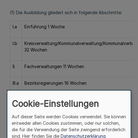
(1) Die Ausbildung gliedert sich in folgende Abschnitte:
I.a
Einführung 1 Woche
I.b
Kreisverwaltung/Kommunalverwaltung/Kommunalverba
32 Wochen
II.
Fachverwaltungen 11 Wochen
III.a
Bezirksregierungen 16 Wochen
III.b
häusliche Prüfungsarbeit 6 Wochen
Cookie-Einstellungen
Auf dieser Seite werden Cookies verwendet. Sie können
entweder allen Cookies zustimmen, oder nur solchen,
die für die Verwendung der Seite zwingend erforderlich
Lehrgänge Management und Personalführung 10 Wochen
sind. Hier finden Sie die
Datenschutzerklärung