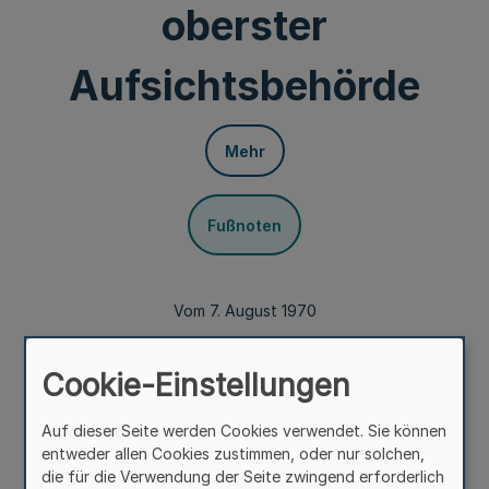
oberster
Aufsichtsbehörde
Mehr
Fußnoten
Vom 7. August 1970
Auf Grund des § 137 der Disziplinarordnung des Landes
Nordrhein-Westfalen (DO NW) in der Fassung der
Cookie-Einstellungen
Bekanntmachung vom 20. Januar 1970 (GV. NW. S. 70)
geändert durch Gesetz vom 5. Mai 1970 (GV. NW. S. 316),
Auf dieser Seite werden Cookies verwendet. Sie können
wird verordnet:
entweder allen Cookies zustimmen, oder nur solchen,
die für die Verwendung der Seite zwingend erforderlich
§ 1