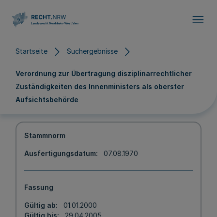
Direkt zum Inhalt
Startseite
Suchergebnisse
Verordnung zur Übertragung disziplinarrechtlicher
Zuständigkeiten des Innenministers als oberster
Aufsichtsbehörde
Stammnorm
Ausfertigungsdatum
07.08.1970
Fassung
Gültig ab
01.01.2000
Gültig bis
29.04.2005