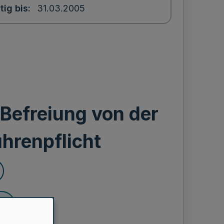
tig bis
31.03.2005
Befreiung von der
hrenpflicht
en