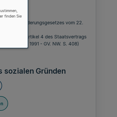
zustimmen,
ber 1993
er finden Sie
 5. Rundfunkänderungsgesetzes vom 22.
 mit § 6 des
ber 1991 (Artikel 4 des Staatsvertrags
m 31. August 1991 - GV. NW. S. 408)
s sozialen Gründen
en