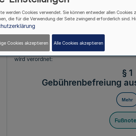
ite werden Cookies verwendet. Sie können entweder allen Cookies 
Vom 30. Novem
hen, die für die Verwendung der Seite zwingend erforderlich sind. Hi
hutzerklärung
Aufgrund des Artikels 4 § 2 Nr. 1, 2 und 3 des
September 1992 (GV. NW. S. 346) in Verbindung
Rundfunkgebührenstaatsvertrags vom 20. Novem
ige Cookies akzeptieren
Alle Cookies akzeptieren
über den Rundfunk im vereinten Deutschland vo
wird verordnet:
§ 1
Gebührenbefreiung au
Mehr
Fußnot