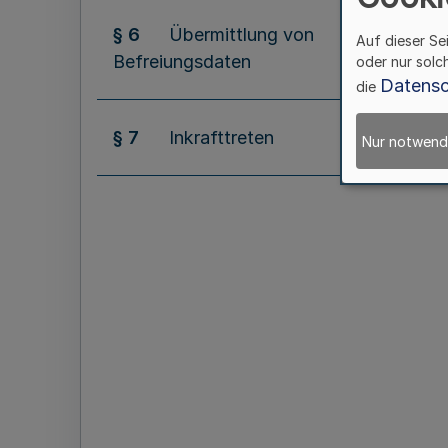
§ 6
Übermittlung von
Auf dieser Se
Befreiungsdaten
oder nur solc
Datensc
die
§ 7
Inkrafttreten
Nur notwend