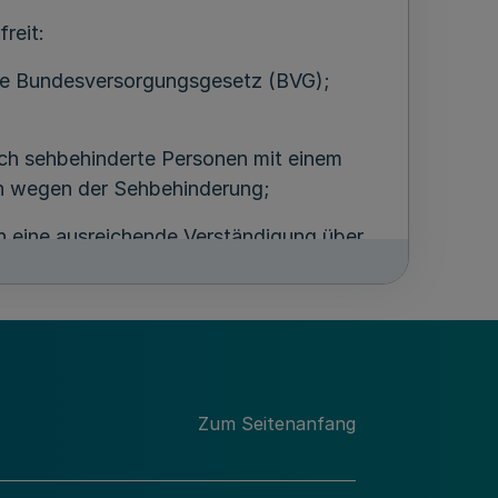
reit:
7 e Bundesversorgungsgesetz (BVG);
ich sehbehinderte Personen mit einem
in wegen der Sehbehinderung;
n eine ausreichende Verständigung über
in Grad der Behinderung von wenigstens
es Leidens an öffentlichen
n;
dessozialhilfegesetz (BSHG) oder Hilfe
Zum Seitenanfang
e nach dem BVG erhalten;