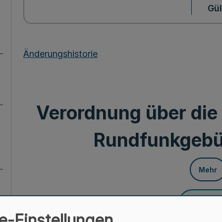
Gül
Änderungshistorie
Verordnung über die 
Rundfunkgebü
Mehr
Fußnot
e-Einstellungen