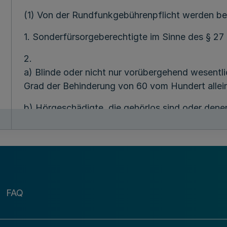
(1) Von der Rundfunkgebührenpflicht werden bef
1. Sonderfürsorgeberechtigte im Sinne des § 2
2.
a) Blinde oder nicht nur vorübergehend wesentl
Grad der Behinderung von 60 vom Hundert alle
b) Hörgeschädigte, die gehörlos sind oder dene
das Gehör auch mit Hörhilfen nicht möglich ist;
3. Behinderte, denen nicht nur vorübergehend e
80 vom Hundert zuerkannt ist und die wegen ihr
Veranstaltungen ständig nicht teilnehmen könne
4. Personen, die Hilfe zur Pflege nach dem Bun
FAQ
zur Pflege als Leistung der Kriegsopferfürsorg