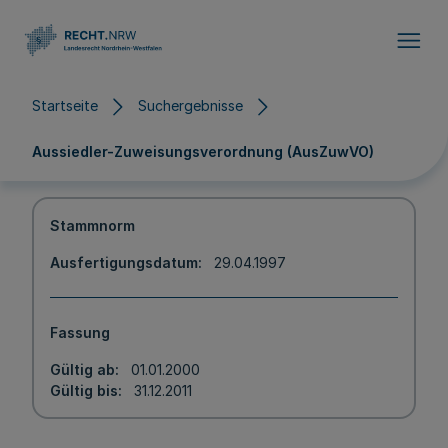
Direkt zum Inhalt
Startseite
Suchergebnisse
Aussiedler-Zuweisungsverordnung (AusZuwVO)
Stammnorm
Ausfertigungsdatum
29.04.1997
Fassung
Gültig ab
01.01.2000
Gültig bis
31.12.2011