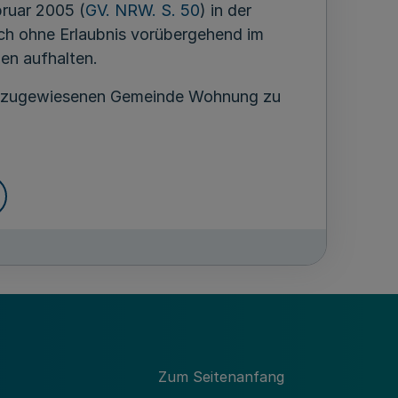
ruar 2005 (
GV. NRW. S. 50
) in der
ich ohne Erlaubnis vorübergehend im
en aufhalten.
ihm zugewiesenen Gemeinde Wohnung zu
en
ng in Kraft. Sie tritt mit Ablauf des 30.
Zum Seitenanfang
gierung