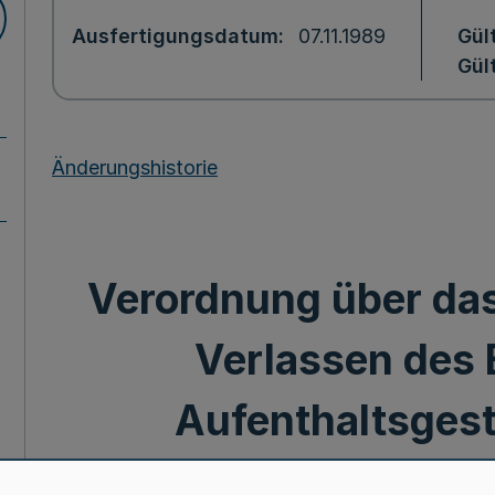
Ausfertigungsdatum
07.11.1989
Gül
Gült
Änderungshistorie
Verordnung über da
Verlassen des 
Aufenthaltsgest
Asylbew