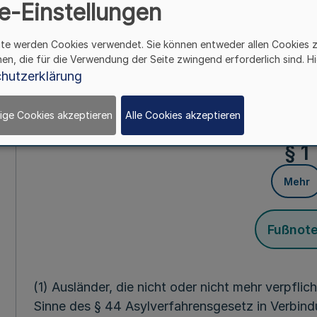
e-Einstellungen
Mehr
ite werden Cookies verwendet. Sie können entweder allen Cookies 
hen, die für die Verwendung der Seite zwingend erforderlich sind. Hi
Vom 7. Novemb
hutzerklärung
Aufgrund des § 58 Abs. 6 des Asylverfahrensges
ige Cookies akzeptieren
Alle Cookies akzeptieren
Bekanntmachung vom 27. Juli 1993 (BGBl. I S. 1
§ 1
Mehr
Fußnot
(1) Ausländer, die nicht oder nicht mehr verpflic
Sinne des § 44 Asylverfahrensgesetz in Verbind