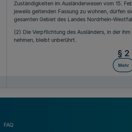
Zuständigkeiten im Ausländerwesen vom 15. Feb
jeweils geltenden Fassung zu wohnen, dürfen s
gesamten Gebiet des Landes Nordrhein-Westfal
(2) Die Verpflichtung des Ausländers, in der 
nehmen, bleibt unberührt.
§ 2
Mehr
Fußnot
Diese Verordnung tritt am Tage nach der Verkündu
Juni 2019 außer Kraft.
FAQ
Die Landesre