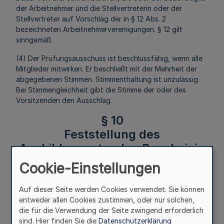
der Arbeitnehmer und die Stellvertreterin oder der
Stellvertreter auf Vorschlag der in § 12 Abs. 2
bezeichneten Arbeitnehmervereinigungen. § 12 gilt
sinngemäß.
(4) Der Prüfungsausschuss ist beschlussfähig, wenn alle
Mitglieder mitwirken. Er beschließt mit der Mehrheit der
abgegebenen Stimmen. Stimmenthaltung ist unzulässig.
Bei Stimmengleichheit gibt die Stimme der oder des
Vorsitzenden den Ausschlag.
§ 10
Feststellung des
Ausbildungsstandes,Bescheinig
ung
Cookie-Einstellungen
Auf dieser Seite werden Cookies verwendet. Sie können
Mehr
entweder allen Cookies zustimmen, oder nur solchen,
die für die Verwendung der Seite zwingend erforderlich
(1) Jede Prüfungsarbeit ist daraufhin zu beurteilen, ob
sind. Hier finden Sie die
Datenschutzerklärung