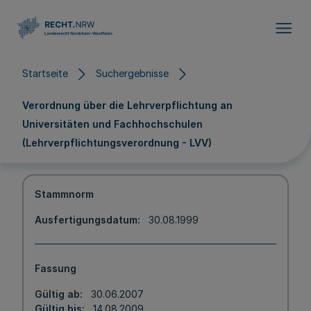
Direkt zum Inhalt
Startseite
Suchergebnisse
Verordnung über die Lehrverpflichtung an
Universitäten und Fachhochschulen
(Lehrverpflichtungsverordnung - LVV)
Stammnorm
Ausfertigungsdatum
30.08.1999
Fassung
Gültig ab
30.06.2007
Gültig bis
14.08.2009