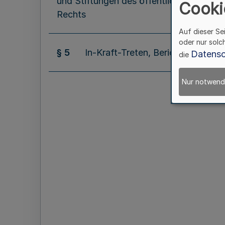
und Stiftungen des öffentlichen
Cooki
Rechts
Auf dieser Se
oder nur solc
§ 5
In-Kraft-Treten, Berichtspflicht
Datensc
die
Nur notwend