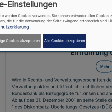
e-Einstellungen
Mehr
ite werden Cookies verwendet. Sie können entweder allen Cookies 
hen, die für die Verwendung der Seite zwingend erforderlich sind. Hi
Vom 24. Novem
hutzerklärung
§ 1
ige Cookies akzeptieren
Alle Cookies akzeptieren
Ersetzung des Diskonts
Einführung 
Mehr
Wird in Rechts- und Verwaltungsvorschriften d
Verwaltungsakten und öffentlich-rechtlichen Ve
Bundesbank als Bezugsgröße für Zinsen und and
Ablauf des 31. Dezember 2001 an seine Stelle de
1 des Diskontsatz-Überleitungs-Gesetzes (DÜG) 