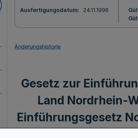
Ausfertigungsdatum
24.11.1998
Gül
Gül
Änderungshistorie
Gesetz zur Einführun
Land Nordrhein-We
Einführungsgesetz N
- EuroE