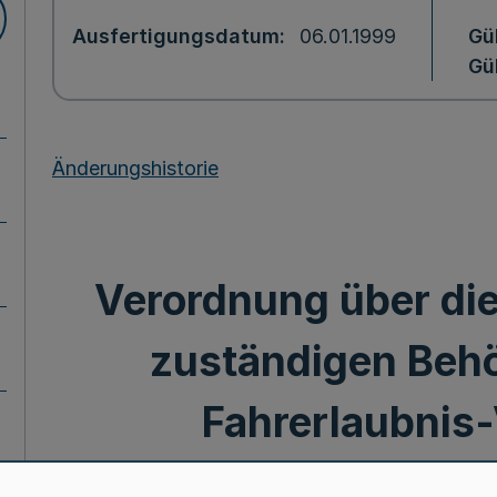
Ausfertigungsdatum
06.01.1999
Gü
Gül
Änderungshistorie
Verordnung über di
zuständigen Beh
Fahrerlaubnis
(ZuständigkeitsVO F