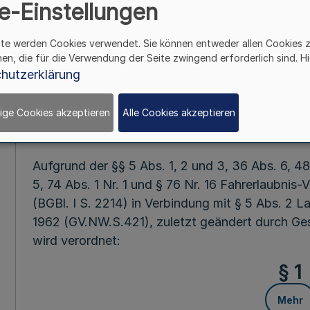
e-Einstellungen
Mehr
ite werden Cookies verwendet. Sie können entweder allen Cookies 
hen, die für die Verwendung der Seite zwingend erforderlich sind. Hi
hutzerklärung
Fußnot
ige Cookies akzeptieren
Alle Cookies akzeptieren
Vom 6. Janua
Aufgrund der §§ 5 Abs. 1, 2 und 3, 36 Abs. 6, 48 
5, 74 Abs. 1 Nr. 1 und § 76 Nr. 16 Fahrerlaubni
(BGBl. I S. 2214) in Verbindung mit § 5 Abs. 2 
1962 (GV.NW.S.421), zuletzt geändert durch Ge
wird verordnet:
§ 1
Mehr