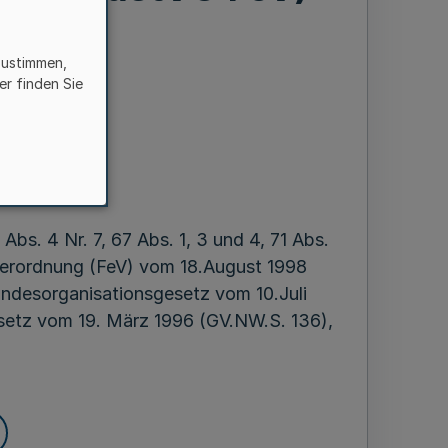
zustimmen,
er finden Sie
en
r 1999
Abs. 4 Nr. 7, 67 Abs. 1, 3 und 4, 71 Abs.
s-Verordnung (FeV) vom 18.August 1998
Landesorganisationsgesetz vom 10.Juli
setz vom 19. März 1996 (GV.NW.S. 136),