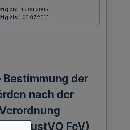
ltig ab
15.08.2009
tig bis
08.07.2016
e Bestimmung der
örden nach der
-Verordnung
eV - ZustVO FeV)