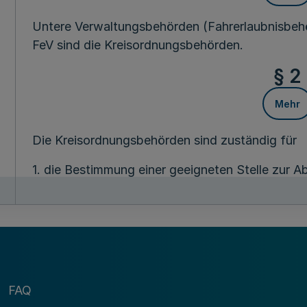
Untere Verwaltungsbehörden (Fahrerlaubnisbehö
FeV sind die Kreisordnungsbehörden.
§ 2
Mehr
Die Kreisordnungsbehörden sind zuständig für
1. die Bestimmung einer geeigneten Stelle zur
Abs. 4 Nr. 7 FeV,
2. die Anerkennung und Aufsicht von Sehteststel
3. die Aufsicht über die anerkannten Stellen fü
Sofortmaßnahmen und die Ausbildung in Erster H
FAQ
4. die Erteilung von Ausnahmegenehmigungen na