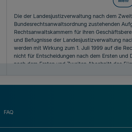
Mehr
Die der Landesjustizverwaltung nach dem Zweite
Bundesrechtsanwaltsordnung zustehenden Aufg
Rechtsanwaltskammern für ihren Geschäftsberei
und Befugnisse der Landesjustizverwaltung na
werden mit Wirkung zum 1. Juli 1999 auf die Re
nicht für Entscheidungen nach dem Ersten und Dr
nach dem Ersten und Zweiten Abschnitt des Fünf
Satz 1 Bundesrechtsanwaltsordnung).
§ 2
Mehr
FAQ
Auf die Präsidentinnen und Präsidenten der Obe
ihres Oberlandesgerichts folgende Befugnisse
übertragen: