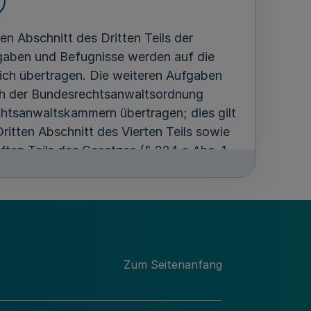
n Abschnitt des Dritten Teils der
aben und Befugnisse werden auf die
ch übertragen. Die weiteren Aufgaben
ch der Bundesrechtsanwaltsordnung
chtsanwaltskammern übertragen; dies gilt
itten Abschnitt des Vierten Teils sowie
ten Teils des Gesetzes (§ 224 a Abs. 1
Zum Seitenanfang
rlandesgerichte werden für den Bezirk
 nach der Bundesrechtsanwaltsordnung