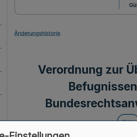
Gül
Änderungshistorie
Verordnung zur Ü
Befugnissen
Bundesrechtsan
Mehr
e-Einstellungen