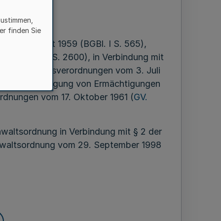
ar 1999
zustimmen,
er finden Sie
om 1. August 1959 (BGBl. I S. 565),
98 (BGBl. I S. 2600), in Verbindung mit
ss von Rechtsverordnungen vom 3. Juli
ber die Übertragung von Ermächtigungen
rdnungen vom 17. Oktober 1961 (
GV.
nwaltsordnung in Verbindung mit § 2 der
nwaltsordnung vom 29. September 1998