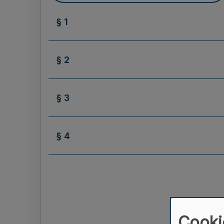
§ 1
§ 2
§ 3
§ 4
Cooki