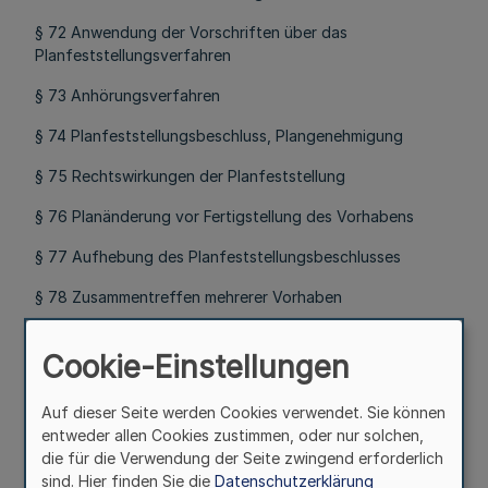
§ 72 Anwendung der Vorschriften über das
Planfeststellungsverfahren
§ 73 Anhörungsverfahren
§ 74 Planfeststellungsbeschluss, Plangenehmigung
§ 75 Rechtswirkungen der Planfeststellung
§ 76 Planänderung vor Fertigstellung des Vorhabens
§ 77 Aufhebung des Planfeststellungsbeschlusses
§ 78 Zusammentreffen mehrerer Vorhaben
Teil VI
Cookie-Einstellungen
Rechtsbehelfsverfahren
§ 79 Rechtsbehelfe gegen Verwaltungsakte
Auf dieser Seite werden Cookies verwendet. Sie können
entweder allen Cookies zustimmen, oder nur solchen,
§ 80 Erstattung von Kosten im Vorverfahren
die für die Verwendung der Seite zwingend erforderlich
Teil VII
sind. Hier finden Sie die
Datenschutzerklärung