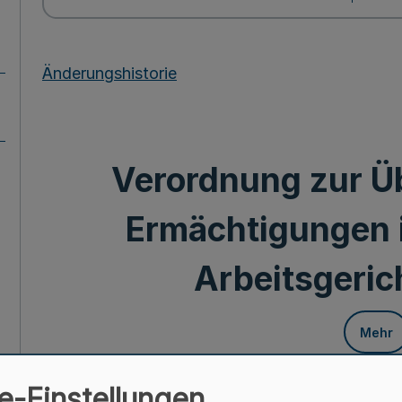
Änderungshistorie
Verordnung zur Ü
Ermächtigungen i
Arbeitsgeric
Mehr
Vom 9. Janua
e-Einstellungen