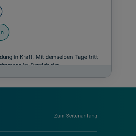
en
ung in Kraft. Mit demselben Tage tritt
rdnungen im Bereich der
. NRW. S. 378
) außer Kraft.
gierung
stfalen
räsident
Zum Seitenanfang
nister