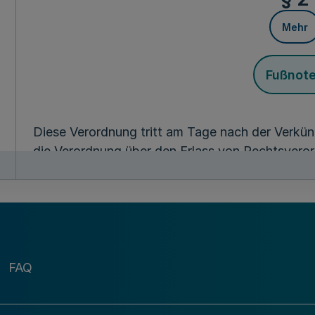
Mehr
Fußnot
Diese Verordnung tritt am Tage nach der Verkünd
die Verordnung über den Erlass von Rechtsvero
Arbeitsgerichtsbarkeit vom 30. August 1983 (
GV
Die Landesre
Nordrhein-We
Der Ministerp
FAQ
Der Justizmi