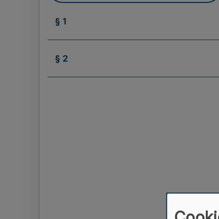
§ 1
§ 2
Cooki