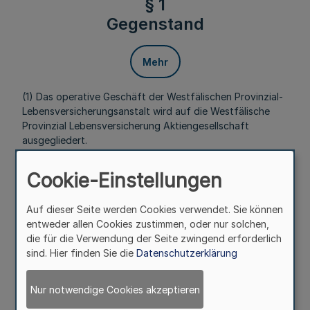
§ 1
Gegenstand
Mehr
(1) Das operative Geschäft der Westfälischen Provinzial-
Lebensversicherungsanstalt wird auf die Westfälische
Provinzial Lebensversicherung Aktiengesellschaft
ausgegliedert.
(2) Die Westfälische Provinzial-
Cookie-Einstellungen
Lebensversicherungsanstalt hält die Aktien der
Westfälische Provinzial Lebensversicherung
Aktiengesellschaft.
Auf dieser Seite werden Cookies verwendet. Sie können
entweder allen Cookies zustimmen, oder nur solchen,
§ 2
die für die Verwendung der Seite zwingend erforderlich
Durchführung der
sind. Hier finden Sie die
Datenschutzerklärung
Ausgliederung
Nur notwendige Cookies akzeptieren