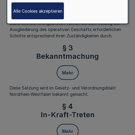
Mehr
Alle Cookies akzeptieren
Die Organe der Westfälischen Provinzial-
Lebensversicherungsanstalt führen die zum Vollzug der
Ausgliederung des operativen Geschäfts erforderlichen
Schritte entsprechend ihren Zuständigkeiten durch.
§ 3
Bekanntmachung
Mehr
Diese Satzung wird im Gesetz- und Verordnungsblatt
Nordrhein-Westfalen bekannt gemacht.
§ 4
In-Kraft-Treten
Mehr