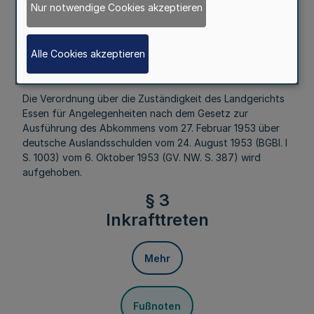
§ 2
Nur notwendige Cookies akzeptieren
Aufhebung von Vorschriften
Alle Cookies akzeptieren
Mehr
Die Verordnung über die Zuständigkeit des Landgerichts
Essen für Angelegenheiten nach dem Gesetz zur
Ausführung des Abkommens vom 27. Februar 1953 über
deutsche Auslandsschulden vom 24. August 1953 (BGBl. I
S. 1003) vom 6. Oktober 1953 (GV. NW. S. 387) wird
aufgehoben.
§ 3
Inkrafttreten
Mehr
Fußnoten