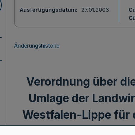
Ausfertigungsdatum
27.01.2003
Gü
Gü
Änderungshistorie
Verordnung über die
Umlage der Landwi
Westfalen-Lippe für 
200