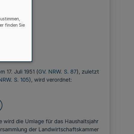
zustimmen,
er finden Sie
en
ar 2003
 17. Juli 1951 (
GV. NRW. S. 87
), zuletzt
NRW. S. 105
), wird verordnet:
 wird die Umlage für das Haushaltsjahr
ersammlung der Landwirtschaftskammer