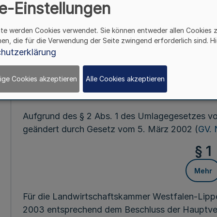
e-Einstellungen
Mehr
ite werden Cookies verwendet. Sie können entweder allen Cookies 
hen, die für die Verwendung der Seite zwingend erforderlich sind. Hi
hutzerklärung
Fußnot
ige Cookies akzeptieren
Alle Cookies akzeptieren
Vom 27. Janu
Aufgrund des § 2 Abs. 1 des Umlagegesetzes vom
geändert durch Gesetz vom 5. März 2002 (
GV. 
§ 1
Mehr
Für die Landwirtschaftskammer Westfalen-Lippe
2003 entsprechend dem Beschluss der Hauptv