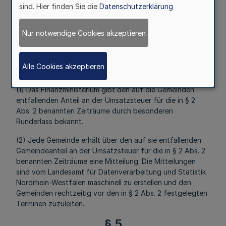
(4) Die Auszahlung erfolgt durch die Landeshauptkasse.
sind. Hier finden Sie die
Datenschutzerklärung
§ 4
Nur notwendige Cookies akzeptieren
Bekanntgabe
Mehr
Alle Cookies akzeptieren
(1) Das Finanzministerium gibt den auf die Gemeinden
entfallenden Anteil an der Umsatzsteuer für die in § 2
Abs. 2 benannten Zeiträume durch besonderen
Runderlass bekannt.
(2) Jede Gemeinde erhält über den auf sie entfallenden
Gemeindeanteil an der Umsatzsteuer für die in § 2 Abs. 2
benannten Zeiträume eine Mitteilung. Die Mitteilungen
sind vom Landesamt für Datenverarbeitung und Statistik
Nordrhein-Westfalen maschinell zu erstellen und den
Gemeinden rechtzeitig vor den in § 2 Abs. 2 festgelegten
Terminen zuzuleiten.
§ 5