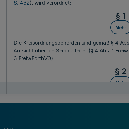
S. 462
), wird verordnet:
§ 1
Mehr
Die Kreisordnungsbehörden sind gemäß § 4 Abs.
Aufsicht über die Seminarleiter (§ 4 Abs. 1 Fre
3 FreiwFortbVO).
§ 2
Mehr
Die Bezirksregierungen sind zuständig
- nach § 4 Abs. 4 Satz 1 FreiwFortbVO für die a
besonderen Einweisungslehrgänge in die prakti