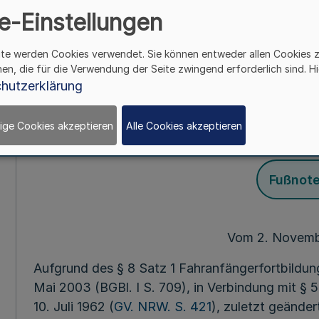
Fortbildung von
e-Einstellungen
Fahrerlaubnis auf
ite werden Cookies verwendet. Sie können entweder allen Cookies 
hen, die für die Verwendung der Seite zwingend erforderlich sind. Hi
FreiwFo
hutzerklärung
ige Cookies akzeptieren
Alle Cookies akzeptieren
Mehr
Fußnot
Vom 2. Novem
Aufgrund des § 8 Satz 1 Fahranfängerfortbildu
Mai 2003 (BGBl. I S. 709), in Verbindung mit §
10. Juli 1962 (
GV. NRW. S. 421
), zuletzt geände