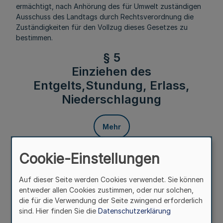
ermächtigt, nach Anhörung des für Umwelt zuständigen
Ausschuss des Landtags durch Rechtsverordnung die
Zuständigkeiten für den Vollzug dieses Gesetzes zu
bestimmen.
§ 5
Einziehen des
Entgelts,Stundung, Erlass,
Niederschlagung
Mehr
Cookie-Einstellungen
Fußnoten
Auf dieser Seite werden Cookies verwendet. Sie können
entweder allen Cookies zustimmen, oder nur solchen,
(1) Das Wasserentnahmeentgelt wird von der zuständigen
die für die Verwendung der Seite zwingend erforderlich
Behörde eingezogen.
sind. Hier finden Sie die
Datenschutzerklärung