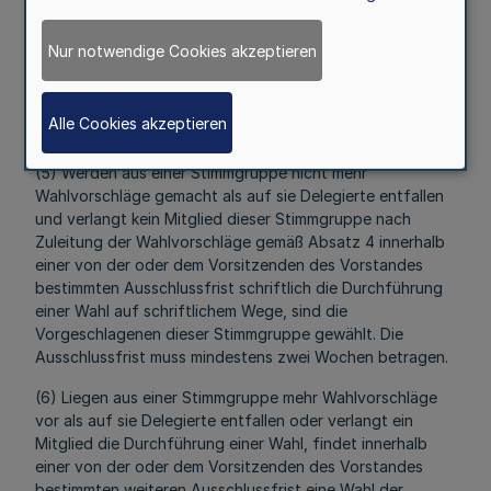
Vorgeschlagenen unzureichend ist.
Nur notwendige Cookies akzeptieren
(4) Aus den Wahlvorschlägen werden für jede
Stimmgruppe Stimmzettel zusammengestellt. Die oder der
Vorsitzende des Vorstandes leitet diese den
Alle Cookies akzeptieren
Stimmberechtigten zur Wahl zu.
(5) Werden aus einer Stimmgruppe nicht mehr
Wahlvorschläge gemacht als auf sie Delegierte entfallen
und verlangt kein Mitglied dieser Stimmgruppe nach
Zuleitung der Wahlvorschläge gemäß Absatz 4 innerhalb
einer von der oder dem Vorsitzenden des Vorstandes
bestimmten Ausschlussfrist schriftlich die Durchführung
einer Wahl auf schriftlichem Wege, sind die
Vorgeschlagenen dieser Stimmgruppe gewählt. Die
Ausschlussfrist muss mindestens zwei Wochen betragen.
(6) Liegen aus einer Stimmgruppe mehr Wahlvorschläge
vor als auf sie Delegierte entfallen oder verlangt ein
Mitglied die Durchführung einer Wahl, findet innerhalb
einer von der oder dem Vorsitzenden des Vorstandes
bestimmten weiteren Ausschlussfrist eine Wahl der