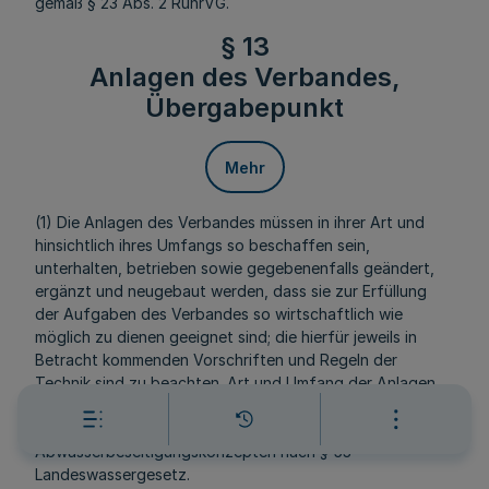
gemäß § 23 Abs. 2 RuhrVG.
§ 13
Anlagen des Verbandes,
Übergabepunkt
Mehr
(1) Die Anlagen des Verbandes müssen in ihrer Art und
hinsichtlich ihres Umfangs so beschaffen sein,
unterhalten, betrieben sowie gegebenenfalls geändert,
ergänzt und neugebaut werden, dass sie zur Erfüllung
der Aufgaben des Verbandes so wirtschaftlich wie
möglich zu dienen geeignet sind; die hierfür jeweils in
Betracht kommenden Vorschriften und Regeln der
Technik sind zu beachten. Art und Umfang der Anlagen
und Maßnahmen ergeben sich im Einzelnen aus den
Übersichten gemäß § 3 Abs. 2 RuhrVG sowie aus den
Abwasserbeseitigungskonzepten nach § 53
Landeswassergesetz.