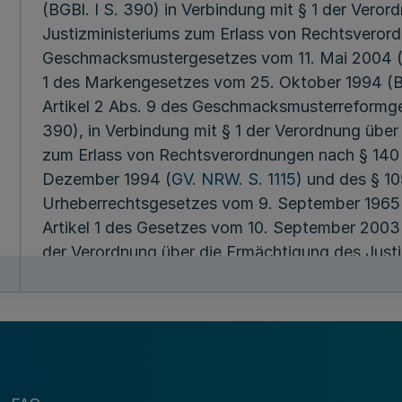
(BGBl. I S. 390) in Verbindung mit § 1 der Vero
Justizministeriums zum Erlass von Rechtsveror
Geschmacksmustergesetzes vom 11. Mai 2004 
1 des Markengesetzes vom 25. Oktober 1994 (BG
Artikel 2 Abs. 9 des Geschmacksmusterreformge
390), in Verbindung mit § 1 der Verordnung über
zum Erlass von Rechtsverordnungen nach § 140
Dezember 1994 (
GV. NRW. S. 1115
) und des § 10
Urheberrechtsgesetzes vom 9. September 1965 (
Artikel 1 des Gesetzes vom 10. September 2003 (
der Verordnung über die Ermächtigung des Justi
Rechtsverordnungen über die örtliche Zuständigk
Strafsachen und in Urheberrechtsstreitsachen v
geändert durch Verordnung vom 23. November 1
§ 1
Konzentration bei d