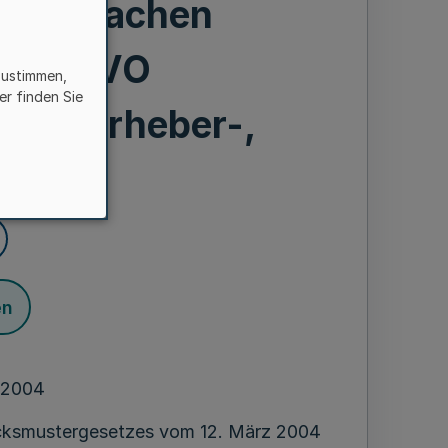
treitsachen
tions-VO
zustimmen,
er finden Sie
r-, Urheber-,
echt)
en
 2004
acksmustergesetzes vom 12. März 2004