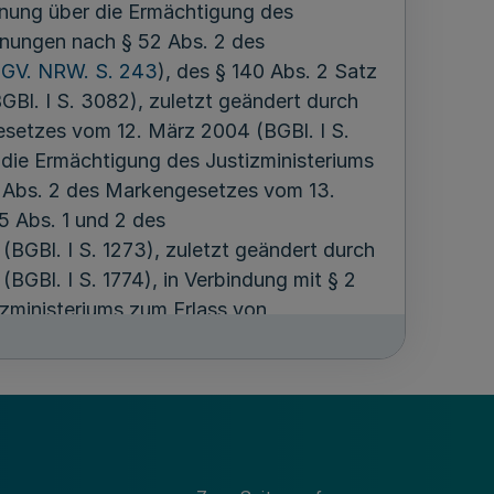
rdnung über die Ermächtigung des
dnungen nach § 52 Abs. 2 des
(
GV. NRW. S. 243
), des § 140 Abs. 2 Satz
Bl. I S. 3082), zuletzt geändert durch
setzes vom 12. März 2004 (BGBl. I S.
 die Ermächtigung des Justizministeriums
 Abs. 2 des Markengesetzes vom 13.
5 Abs. 1 und 2 des
BGBl. I S. 1273), zuletzt geändert durch
BGBl. I S. 1774), in Verbindung mit § 2
zministeriums zum Erlass von
eit der ordentlichen Gerichte in
om 11. Januar 1966 (
GV. NRW. S. 6
),
971 (
GV. NRW. S. 358
), wird verordnet:
en Landgerichten