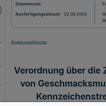
Stammnorm
F
Ausfertigungsdatum
02.06.2004
G
G
Änderungshistorie
Verordnung über di
von Geschmacksmus
Kennzeichenstr