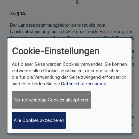
8.
Zu § 14:
Der Landesabstimmungsleiter bereitet die vom
Landesabstimmungsausschuß zu treffende Feststellung der
Gesamtsumme der gültigen Eintragungen vor. Nach Feststellun
des Abstimmungsergebnisses durch den
Cookie-Einstellungen
Landesabstimmungsausschuß legt der Landesabstimmungsleite
das Gesamtergebnis mit seiner Stellungnahme hinsichtlich der
Auf dieser Seite werden Cookies verwendet. Sie können
Rechtswirksamkeit des Volksbegehrens durch den Innenministe
entweder allen Cookies zustimmen, oder nur solchen,
der Landesregierung vor.
die für die Verwendung der Seite zwingend erforderlich
9.
sind. Hier finden Sie die
Datenschutzerklärung
Zu § 15 Abs. 2:
Nur notwendige Cookies akzeptieren
Bei Anrufung des Verfassungsgerichtshofes gegen eine die
Rechtswirksamkeit des Volksbegehrens verneinende
Entscheidung der Landesregierung ist die Beschwerdeschrift 
Alle Cookies akzeptieren
Verfassungsgerichtshof zu übersenden. 15 Abschriften sollen
beigefügt werden.