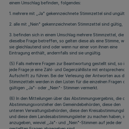
einem Umschlag befinden, folgendes:
1. mehrere mit ,,Ja" gekennzeichnete Stimmzettel sind ungültig
2. alle mit ,,Nein" gekennzeichneten Stimmzettel sind gültig,
3. befinden sich in einem Umschlag mehrere Stimmzettel, die
dieselbe Frage betreffen, so gelten diese als eine Stimme, we
sie gleichlautend sind oder wenn nur einer von ihnen eine
Eintragung enthält, andernfalls sind sie ungültig.
(5) Falls mehrere Fragen zur Beantwortung gestellt sind, so ist
jede Frage je eine Zähl- und Gegenzählliste mit entsprechende
Aufschrift zu führen. Bei der Verlesung der Antworten aus den
Stimmzetteln werden in den Listen für die einzelnen Fragen die
gültigen ,,Ja"- oder ,,Nein"- Stimmen vermerkt.
(6) In den Mitteilungen über das Abstimmungsergebnis, die die
Abstimmungsvorsteher den Gemeindebehörden, diese den
unteren Verwaltungsbehörden, diese den Kreisabstimmungsleit
und diese dem Landesabstimmungsleiter zu machen haben, ist
anzugeben, wieviel ,,Ja"- und ,,Nein"-Stimmen auf jede der
gestellten Fragen abgegeben sind.