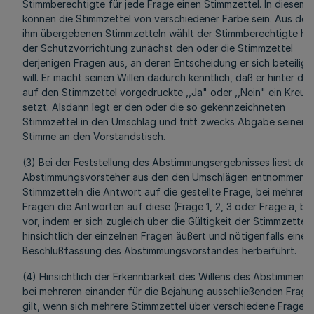
Stimmberechtigte für jede Frage einen Stimmzettel. In diesem F
können die Stimmzettel von verschiedener Farbe sein. Aus den
ihm übergebenen Stimmzetteln wählt der Stimmberechtigte hin
der Schutzvorrichtung zunächst den oder die Stimmzettel
derjenigen Fragen aus, an deren Entscheidung er sich beteilige
will. Er macht seinen Willen dadurch kenntlich, daß er hinter das
auf den Stimmzettel vorgedruckte ,,Ja" oder ,,Nein" ein Kreuz
setzt. Alsdann legt er den oder die so gekennzeichneten
Stimmzettel in den Umschlag und tritt zwecks Abgabe seiner
Stimme an den Vorstandstisch.
(3) Bei der Feststellung des Abstimmungsergebnisses liest der
Abstimmungsvorsteher aus den den Umschlägen entnommene
Stimmzetteln die Antwort auf die gestellte Frage, bei mehrere
Fragen die Antworten auf diese (Frage 1, 2, 3 oder Frage a, b, 
vor, indem er sich zugleich über die Gültigkeit der Stimmzettel
hinsichtlich der einzelnen Fragen äußert und nötigenfalls eine
Beschlußfassung des Abstimmungsvorstandes herbeiführt.
(4) Hinsichtlich der Erkennbarkeit des Willens des Abstimmend
bei mehreren einander für die Bejahung ausschließenden Frage
gilt, wenn sich mehrere Stimmzettel über verschiedene Fragen 