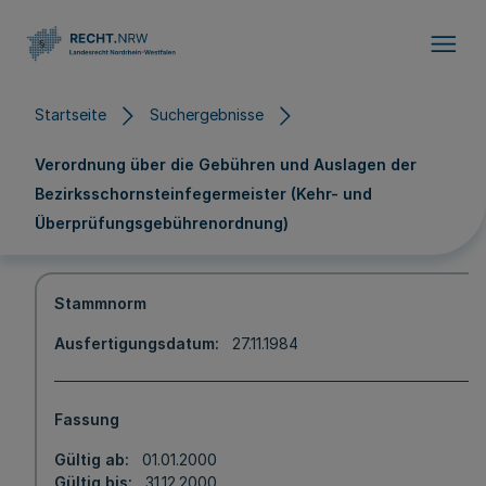
Direkt zum Inhalt
Startseite
Suchergebnisse
Verordnung über die Gebühren und Auslagen der
Bezirksschornsteinfegermeister (Kehr- und
Überprüfungsgebührenordnung)
Stammnorm
Ausfertigungsdatum
27.11.1984
Fassung
Gültig ab
01.01.2000
Gültig bis
31.12.2000