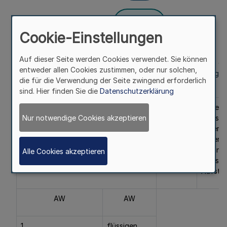
Fußnoten
Cookie-Einstellungen
Auf dieser Seite werden Cookies verwendet. Sie können
(1) Die Gebühren für Emissionsmessungen nach §§ 14 und 15 de
entweder allen Cookies zustimmen, oder nur solchen,
Verordnung über Kleinfeuerungsanlagen (1. BImSchV) betragen
die für die Verwendung der Seite zwingend erforderlich
Messung bei Feuerungsanlagen
sind. Hier finden Sie die
Datenschutzerklärung
bei Einsatz von
bei einer
für jed
Nur notwendige Cookies akzeptieren
Meßstelle
Meßstel
Feueru
in ders
Wohnun
Alle Cookies akzeptieren
demsel
Aufstel
AW
AW
1.
flüssigen