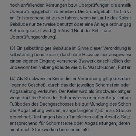
noch anfallenden Kehrungen bzw. Überprüfungen die anteilige 
Überprüfungsgebühr zu erheben. Die Grundgebühr fällt in vol
an. Entsprechend ist zu verfahren, wenn im Laufe des Kalender
Gebäude nur zeitweise benutzt oder eine Anlage ordnungsge
Betrieb gesetzt wird (§ 5 Abs. 1 Nr. 4 der Kehr- und
Überprüfungsordnung).
(3) Ein selbständiges Gebäude im Sinne dieser Verordnung ist 
selbständig benutzbare, durch eine Hausnummer ausgewiesene
einem eigenen Eingang versehene Bauwerk einschließlich der
unbewohnten Nebengebäude wie z. B. Waschküchen, Futterküc
(4) Als Stockwerk im Sinne dieser Verordnung gilt jedes über d
liegende Geschoß, durch das der jeweilige Schornstein oder die
Abgasleitung verlaufen. Der Keller wird als Stockwerk mitgerec
wenn dort die Sohle des Schornsteins oder der Abgasleitung l
Fußboden des Dachgeschosses bis zur Mündung des Schornst
der Abgasleitung werden je angefangene 2,50 m als Stockwer
gerechnet; Restlängen bis zu 1 m bleiben außer Ansatz. Satz 3 g
entsprechend für Schornsteine oder Abgasleitungen, deren Hö
nicht nach Stockwerken berechnen läßt.