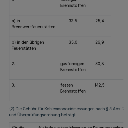
Brennstoffen
a) in
33,5
25,4
Brennwertfeuerstätten
b) in den übrigen
35,0
26,9
Feuerstätten
2.
gasförmigen
30,8
2
Brennstoffen
3.
festen
142,5
1
Brennstoffen
(2) Die Gebühr für Kohlenmonoxidmessungen nach § 3 Abs. 2 d
und Überprüfungsordnung beträgt
für die
für jede weitere Messung an Feuerungsanlagen 