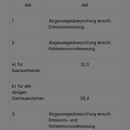
AW
AW
1.
Abgaswegeüberprüfung einschl.
37
Emissionsmessung
2.
Abgaswegeüberprüfung einschl.
Kohlenmonoxidmessung
a) für
22,3
14
Gasraumheizer
b) für alle
übrigen
Gasfeuerstätten
29,4
21
3.
Abgaswegeüberprüfung einschl.
Emissions- und
Kohlenmonoxidmessung
38