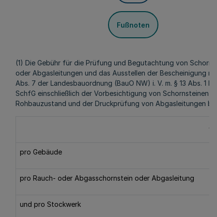
Fußnoten
(1) Die Gebühr für die Prüfung und Begutachtung von Schorns
oder Abgasleitungen und das Ausstellen der Bescheinigung na
Abs. 7 der Landesbauordnung (BauO NW) i. V. m. § 13 Abs. 1 Nr
SchfG einschließlich der Vorbesichtigung von Schornsteinen i
Rohbauzustand und der Druckprüfung von Abgasleitungen be
A
pro Gebäude
pro Rauch- oder Abgasschornstein oder Abgasleitung
und pro Stockwerk