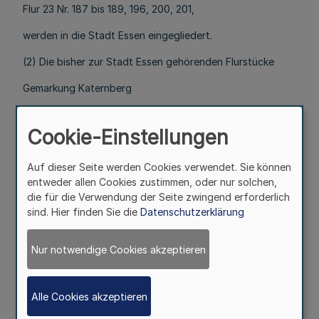
Flur 23 Nr. 187 bis 189, 196, 200, 201,
werden in die Stadt Essen eingegliedert.
(2) Die bisher zur Stadt Essen gehörenden Flurstücke
Gemarkung Katernberg
Flur 16 Nr. 665,
Cookie-Einstellungen
Flur 17 Nr. 249, 266, 308, 310 bis 312, 314, 338,
Flur 18 Nr. 710, 727,
Auf dieser Seite werden Cookies verwendet. Sie können
entweder allen Cookies zustimmen, oder nur solchen,
Flur 19 Nr. 452,
die für die Verwendung der Seite zwingend erforderlich
sind. Hier finden Sie die
Datenschutzerklärung
Flur 20 Nr. 150, 337, 339, 340, 403, 405, 407, 412 bis 418,
Gemarkung Kray
Nur notwendige Cookies akzeptieren
Flur 1 Nr. 58 bis 67, 69 bis 78, 113, 177, 228, 235, 237, 240,
Alle Cookies akzeptieren
Gemarkung Leithe