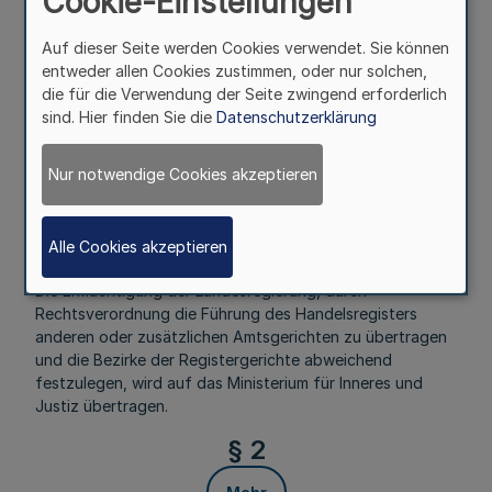
Cookie-Einstellungen
Vom 9. Dezember 1998
Auf dieser Seite werden Cookies verwendet. Sie können
Aufgrund des § 125 Abs. 2 Satz 2 des Gesetzes über die
entweder allen Cookies zustimmen, oder nur solchen,
Angelegenheiten der freiwilligen Gerichtsbarkeit in der
die für die Verwendung der Seite zwingend erforderlich
Fassung der Bekanntmachung vom 20. Mai 1898 (RGBl. S.
sind. Hier finden Sie die
Datenschutzerklärung
771), zuletzt geändert durch Gesetz vom 31. August 1998
(BGBl. I S. 2600), wird verordnet:
Nur notwendige Cookies akzeptieren
§ 1
Mehr
Alle Cookies akzeptieren
Die Ermächtigung der Landesregierung, durch
Rechtsverordnung die Führung des Handelsregisters
anderen oder zusätzlichen Amtsgerichten zu übertragen
und die Bezirke der Registergerichte abweichend
festzulegen, wird auf das Ministerium für Inneres und
Justiz übertragen.
§ 2