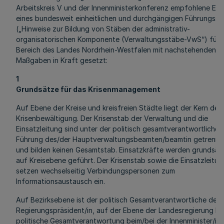
Arbeitskreis V und der Innenministerkonferenz empfohlene Ein
eines bundesweit einheitlichen und durchgängigen Führungss
(„Hinweise zur Bildung von Stäben der administrativ-
organisatorischen Komponente (Verwaltungsstäbe-VwS“) für 
Bereich des Landes Nordrhein-Westfalen mit nachstehenden
Maßgaben in Kraft gesetzt:
1
Grundsätze für das Krisenmanagement
Auf Ebene der Kreise und kreisfreien Städte liegt der Kern der
Krisenbewältigung. Der Krisenstab der Verwaltung und die
Einsatzleitung sind unter der politisch gesamtverantwortlichen
Führung des/der Hauptverwaltungsbeamten/beamtin getrennt 
und bilden keinen Gesamtstab. Einsatzkräfte werden grundsätz
auf Kreisebene geführt. Der Krisenstab sowie die Einsatzleitun
setzen wechselseitig Verbindungspersonen zum
Informationsaustausch ein.
Auf Bezirksebene ist der politisch Gesamtverantwortliche der/
Regierungspräsident/in, auf der Ebene der Landesregierung lie
politische Gesamtverantwortung beim/bei der Innenminister/in 