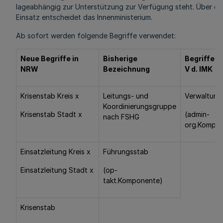
lageabhängig zur Unterstützung zur Verfügung steht. Über de
Einsatz entscheidet das Innenministerium.
Ab sofort werden folgende Begriffe verwendet:
Neue Begriffe in
Bisherige
Begriffe d
NRW
Bezeichnung
V d. IMK
Krisenstab Kreis x
Leitungs- und
Verwaltung
Koordinierungsgruppe
Krisenstab Stadt x
(admin-
nach FSHG
org.Kompo
Einsatzleitung Kreis x
Führungsstab
Einsatzleitung Stadt x
(op-
takt.Komponente)
Krisenstab