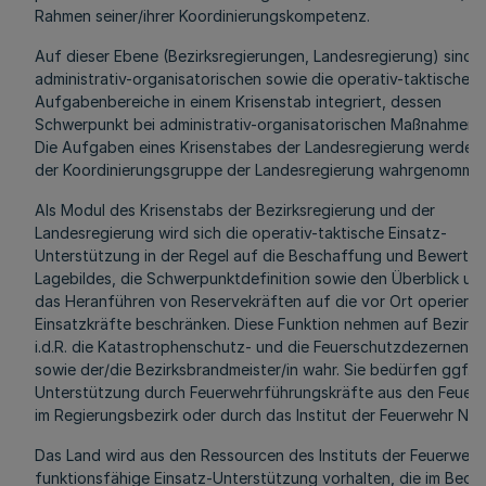
Rahmen seiner/ihrer Koordinierungskompetenz.
Auf dieser Ebene (Bezirksregierungen, Landesregierung) sind d
administrativ-organisatorischen sowie die operativ-taktischen
Aufgabenbereiche in einem Krisenstab integriert, dessen
Schwerpunkt bei administrativ-organisatorischen Maßnahmen li
Die Aufgaben eines Krisenstabes der Landesregierung werden
der Koordinierungsgruppe der Landesregierung wahrgenomme
Als Modul des Krisenstabs der Bezirksregierung und der
Landesregierung wird sich die operativ-taktische Einsatz-
Unterstützung in der Regel auf die Beschaffung und Bewertun
Lagebildes, die Schwerpunktdefinition sowie den Überblick un
das Heranführen von Reservekräften auf die vor Ort operiere
Einsatzkräfte beschränken. Diese Funktion nehmen auf Bezirk
i.d.R. die Katastrophenschutz- und die Feuerschutzdezernente
sowie der/die Bezirksbrandmeister/in wahr. Sie bedürfen ggf. d
Unterstützung durch Feuerwehrführungskräfte aus den Feuer
im Regierungsbezirk oder durch das Institut der Feuerwehr NR
Das Land wird aus den Ressourcen des Instituts der Feuerwehr
funktionsfähige Einsatz-Unterstützung vorhalten, die im Bedar