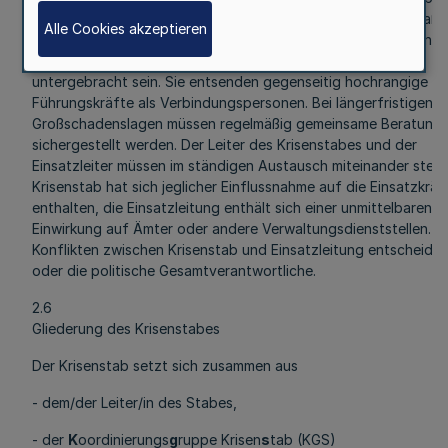
berät sich mit ihm über die erforderlichen Unterstützungsma
Alle Cookies akzeptieren
zur Vorbereitung operativ-taktischer Entscheidungen. Krisens
Einsatzleitung sollten soweit möglich in räumlicher Nähe
untergebracht sein. Sie entsenden gegenseitig hochrangige
Führungskräfte als Verbindungspersonen. Bei längerfristigen
Großschadenslagen müssen regelmäßig gemeinsame Beratung
sichergestellt werden. Der Leiter des Krisenstabes und der
Einsatzleiter müssen im ständigen Austausch miteinander stehe
Krisenstab hat sich jeglicher Einflussnahme auf die Einsatzkräf
enthalten, die Einsatzleitung enthält sich einer unmittelbaren
Einwirkung auf Ämter oder andere Verwaltungsdienststellen. B
Konflikten zwischen Krisenstab und Einsatzleitung entscheidet
oder die politische Gesamtverantwortliche.
2.6
Gliederung des Krisenstabes
Der Krisenstab setzt sich zusammen aus
- dem/der Leiter/in des Stabes,
- der
K
oordinierungs
g
ruppe Krisen
s
tab (KGS)