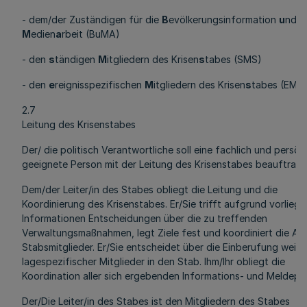
- dem/der Zuständigen für die
B
evölkerungsinformation
u
nd
M
edien
a
rbeit (BuMA)
- den
s
tändigen
M
itgliedern des Krisen
s
tabes (SMS)
- den
e
reignisspezifischen
M
itgliedern des Krisen
s
tabes (EMS
2.7
Leitung des Krisenstabes
Der/ die politisch Verantwortliche soll eine fachlich und persön
geeignete Person mit der Leitung des Krisenstabes beauftrage
Dem/der Leiter/in des Stabes obliegt die Leitung und die
Koordinierung des Krisenstabes. Er/Sie trifft aufgrund vorlieg
Informationen Entscheidungen über die zu treffenden
Verwaltungsmaßnahmen, legt Ziele fest und koordiniert die Arb
Stabsmitglieder. Er/Sie entscheidet über die Einberufung weite
lagespezifischer Mitglieder in den Stab. Ihm/Ihr obliegt die
Koordination aller sich ergebenden Informations- und Meldepfl
Der/Die Leiter/in des Stabes ist den Mitgliedern des Stabes