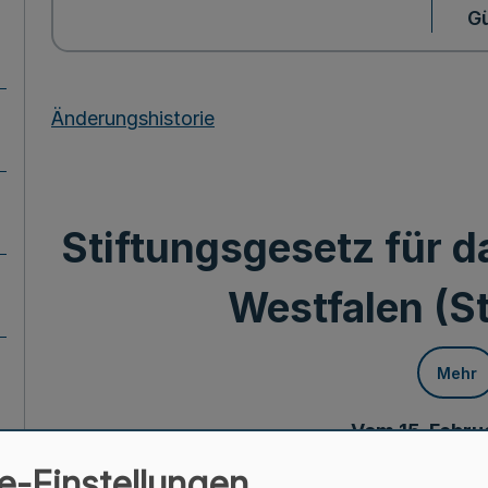
Gü
Änderungshistorie
Stiftungsgesetz für d
Westfalen (S
Mehr
Vom 15. Febr
e-Einstellungen
1. Abschn