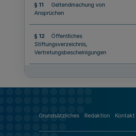
§ 11
Geltendmachung von
Ansprüchen
§ 12
Öffentliches
Stiftungsverzeichnis,
Vertretungsbescheinigungen
§ 13
Begriffsbestimmung
§ 14
Anzuwendende Vorschriften
Grundsätzliches
Redaktion
Kontakt
§ 15
Zuständige Behörden