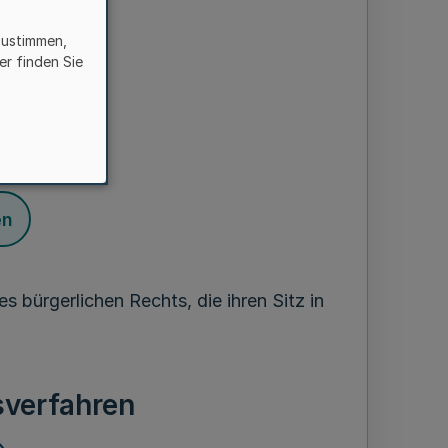
timmungen
zustimmen,
er finden Sie
ereich
en
s bürgerlichen Rechts, die ihren Sitz in
verfahren