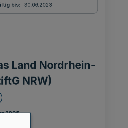
ltig bis
30.06.2023
as Land Nordrhein-
tiftG NRW)
uar 2005
itt