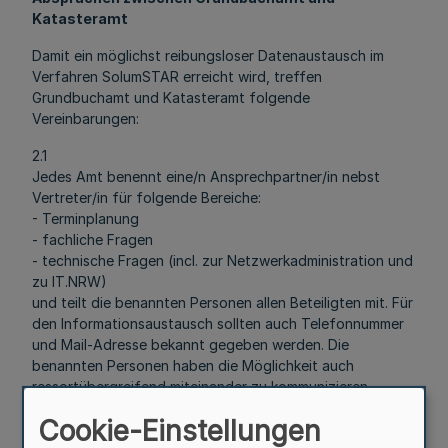
Katasteramt
Damit ein möglichst reibungsloser Datenaustausch im
Verfahren SolumSTAR erreicht wird, treffen
Grundbuchamt und Katasteramt folgende
Vereinbarungen:
2.1
Jedes Amt benennt eine/n Ansprechpartner/in nebst
Vertreter/in für folgende Bereiche:
- Terminplanung
- fachliche Fragen
- technische Fragen (incl. zur Netzwerkadministration und
zu IT.NRW)
und teilt die benannten Personen allen Beteiligten mit. Für
den Informationsaustausch sollten auch Telefonnummer
und Mail-Adresse bekannt gegeben werden. Die
benannten Personen haben die Möglichkeit auch
ressortübergreifend miteinander zu kommunizieren.
Cookie-Einstellungen
3
Laufender Datenaustausch ab dem Einsatz von