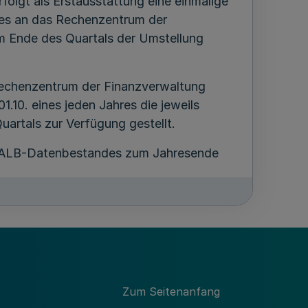
olgt als Erstausstattung eine einmalige
es an das Rechenzentrum der
m Ende des Quartals der Umstellung
Rechenzentrum der Finanzverwaltung
01.10. eines jeden Jahres die jeweils
artals zur Verfügung gestellt.
n ALB-Datenbestandes zum Jahresende
übermittelter Änderungsdaten erfolgt eine
System verwenden, übermitteln bis zur
hrlich den Bestand an das
Zum Seitenanfang
sstattung mit dem neuen ALB-System