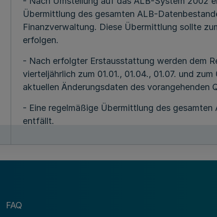
- Nach Umstellung auf das ALB-System 2002 erf
Übermittlung des gesamten ALB-Datenbestand
Finanzverwaltung. Diese Übermittlung sollte zu
erfolgen.
- Nach erfolgter Erstausstattung werden dem 
vierteljährlich zum 01.01., 01.04., 01.07. und zum 
aktuellen Änderungsdaten des vorangehenden Qu
- Eine regelmäßige Übermittlung des gesamte
entfällt.
- In Fällen nicht korrekt erzeugter oder falsch 
erneute Erstausstattung.
Katasterbehörden, die noch das bisherige ALB-
Ausstattung mit dem ALB-System 2002 vierteljä
FAQ
Rechenzentrum der Finanzverwaltung. Nach Au