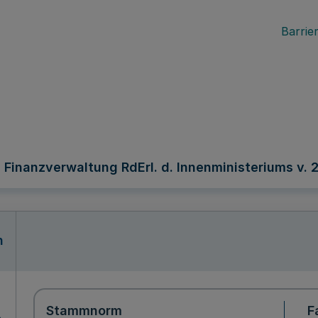
Barrier
inanzverwaltung RdErl. d. Innenministeriums v. 25
n
Stammnorm
F