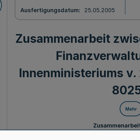
Ausfertigungsdatum
25.05.2005
Zusammenarbeit zwis
Finanzverwaltu
Innenministeriums v. 
8025
Mehr
Zusammenarbeit
Kataster- und Fina