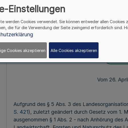
Verpflichtungen 
e-Einstellungen
Zuständigk
ite werden Cookies verwendet. Sie können entweder allen Cookies 
hen, die für die Verwendung der Seite zwingend erforderlich sind. Hi
hutzerklärung
Mehr
ige Cookies akzeptieren
Alle Cookies akzeptieren
Fußnot
Vom 26. Apri
Aufgrund des § 5 Abs. 3 des Landesorganisation
S. 421
), zuletzt geändert durch Gesetz vom 1. 
ausgenommen § 1 Abs. 2 - nach Anhörung des A
Landwirtschaft, Forsten und Naturschutz des L