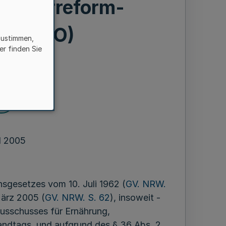
(Agrarreform-
eits-VO)
zustimmen,
er finden Sie
en
l 2005
sgesetzes vom 10. Juli 1962 (
GV. NRW.
März 2005 (
GV. NRW. S. 62
), insoweit -
usschusses für Ernährung,
andtags, und aufgrund des § 36 Abs. 2