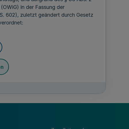
 (OWiG) in der Fassung der
S. 602), zuletzt geändert durch Gesetz
verordnet:
en
ür die in § 1 Nummer 1 Buchstaben a und b
urchführung von Stützungsregelungen
ach der InVeKoS-Verordnung vom 3.
eltenden Fassung ist der Direktor der
s Landesbeauftragter.