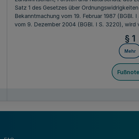
Satz 1 des Gesetzes über Ordnungswidrigkeiten
Bekanntmachung vom 19. Februar 1987 (BGBl. I 
vom 9. Dezember 2004 (BGBl. I S. 3220), wird 
§ 1
Mehr
Fußnot
(1) Zuständige Landesstelle nach § 2 Absatz 1 f
genannten Bereiche der Verordnung über die D
und gemeinsamen Regeln für Direktzahlungen n
Dezember 2004 (BGB. I S. 3194) in der jeweils g
Landwirtschaftskammer Nordrhein-Westfalen al