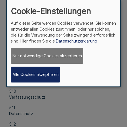
einschließlich kommunaler Finanzausgleich zusammen mit
dem Finanzministerium; Sparkassenwesen zusammen mit
Cookie-Einstellungen
dem Finanzministerium; Staatsaufsicht über die
Landesbank
Auf dieser Seite werden Cookies verwendet. Sie können
entweder allen Cookies zustimmen, oder nur solchen,
5.7
die für die Verwendung der Seite zwingend erforderlich
Das Recht des öffentlichen Dienstes mit Ausnahme des
sind. Hier finden Sie die
Datenschutzerklärung
Besoldungs-, Versorgungs- und Tarifrechts; kommunales
Dienstrecht
Nur notwendige Cookies akzeptieren
5.8
Vermessungs- und Katasterwesen
Alle Cookies akzeptieren
5.9
Polizei
5.10
Verfassungsschutz
5.11
Datenschutz
5.12