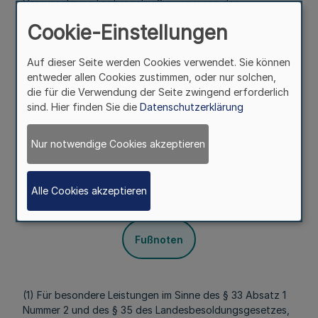
Voraussetzung liegt regelmäßig vor, wenn das
Aufgabengebiet eine vorzeitige Beendigung der Tätigkeit
Cookie-Einstellungen
nicht zulässt oder keine Aussicht besteht, geeignete
Nachfolger spätestens drei Monate nach dem
Auf dieser Seite werden Cookies verwendet. Sie können
voraussichtlichen Ausscheiden zu finden.
entweder allen Cookies zustimmen, oder nur solchen,
(2) Bleibe-Leistungsbezüge sind in der Regel unbefristet
die für die Verwendung der Seite zwingend erforderlich
zu gewähren.
sind. Hier finden Sie die
Datenschutzerklärung
§ 5
Nur notwendige Cookies akzeptieren
Besondere Leistungsbezüge
Alle Cookies akzeptieren
Mehr
Fußnoten
(1) Für besondere Leistungen im Sinne des § 33 Absatz 1
Nummer 2 und des § 35 des Landesbesoldungsgesetzes,