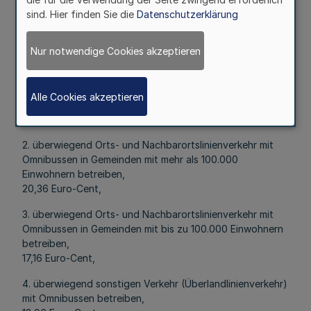
werden gemäß § 45a Abs. 2 Satz 2 des
sind. Hier finden Sie die
Datenschutzerklärung
Personenbeförderungsgesetzes die nachfolgenden
Kostensätze je Personen-Kilometer festgesetzt:
Nur notwendige Cookies akzeptieren
Für Unternehmen, die in Nordrhein-Westfalen
1. überwiegend Orts- und Nachbarortslinienverkehr mit
Alle Cookies akzeptieren
Straßenbahnen oder Obussen und Omnibussen betreiben,
26,05 Euro-Cent,
2. überwiegend Orts- und Nachbarortslinienverkehr mit
Omnibussen in Gemeinden mit mehr als 100.000
Einwohnern betreiben,
20,36 Euro-Cent,
3. überwiegend Orts- und Nachbarortslinienverkehr mit
Omnibussen in Gemeinden mit bis zu 100.000 Einwohnern
betreiben,
17,16 Euro-Cent,
4. überwiegend sonstigen Verkehr (Überlandlinienverkehr)
mit Omnibussen betreiben,