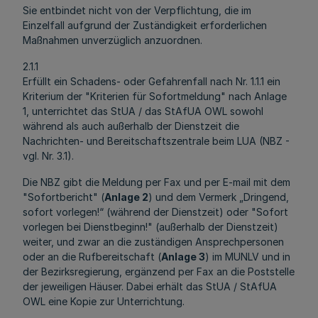
Sie entbindet nicht von der Verpflichtung, die im
Einzelfall aufgrund der Zuständigkeit erforderlichen
Maßnahmen unverzüglich anzuordnen.
2.1.1
Erfüllt ein Schadens- oder Gefahrenfall nach Nr. 1.1.1 ein
Kriterium der "Kriterien für Sofortmeldung" nach Anlage
1, unterrichtet das StUA / das StAfUA OWL sowohl
während als auch außerhalb der Dienstzeit die
Nachrichten- und Bereitschaftszentrale beim LUA (NBZ -
vgl. Nr. 3.1).
Die NBZ gibt die Meldung per Fax und per E-mail mit dem
"Sofortbericht" (
Anlage 2
) und dem Vermerk „Dringend,
sofort vorlegen!“ (während der Dienstzeit) oder "Sofort
vorlegen bei Dienstbeginn!" (außerhalb der Dienstzeit)
weiter, und zwar an die zuständigen Ansprechpersonen
oder an die Rufbereitschaft (
Anlage 3
) im MUNLV und in
der Bezirksregierung, ergänzend per Fax an die Poststelle
der jeweiligen Häuser. Dabei erhält das StUA / StAfUA
OWL eine Kopie zur Unterrichtung.