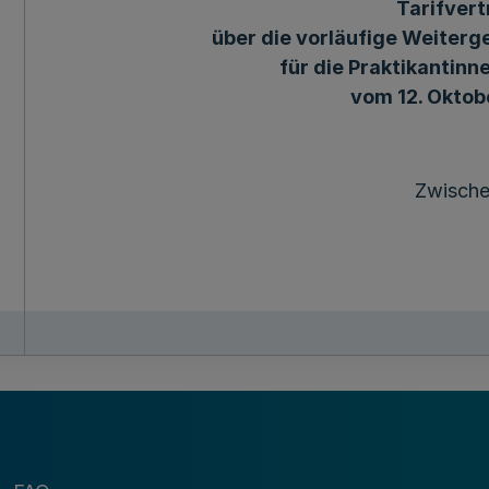
Tarifvert
über die vorläufige Weiterg
für die Praktikantinn
vom 12. Okto
Zwisch
der Tarifgemeinschaft deutscher Länder,
vertreten durch den Vorsitzenden des Vorstande
einerseits