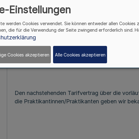
e-Einstellungen
Tarifvert
über die vorläufige Weiterg
ite werden Cookies verwendet. Sie können entweder allen Cookies 
für die Praktikantinn
hen, die für die Verwendung der Seite zwingend erforderlich sind. Hi
vom 12. Okto
hutzerklärung
Bek. d. Finanzministeriums – B
ige Cookies akzeptieren
Alle Cookies akzeptieren
Den nachstehenden Tarifvertrag über die vorläu
die Praktikantinnen/Praktikanten geben wir bek