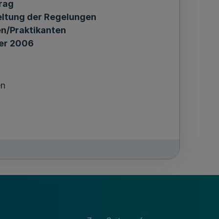
rag
eltung der Regelungen
en/Praktikanten
ber 2006
en
s,