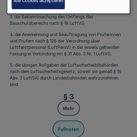
Alle Cookies akzeptieren
Abs. 2 Satz 3 LuftVG;
3. die Bekanntmachung des Umfangs des
Bauschutzbereichs nach § 18 LuftVG;
4. die Anerkennung und Beauftragung von Prüferinnen
und Prüfern nach § 128 der Verordnung über
Luftfahrtpersonal (LuftPersV) in der jeweils geltenden
Fassung in Verbindung mit § 31 Abs. 2 Nr. 1 LuftVG;
5. die übrigen Aufgaben der Luftsicherheitsbehörden
nach dem Luftsicherheitsgesetz, soweit sie gemäß § 16
Abs. 2 LuftSiG durch Landesbehörden wahrzunehmen
sind.
§ 3
Mehr
Fußnoten