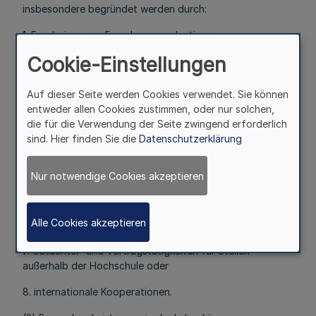
insbesondere begründet werden durch:
1. Ergebnisse von Forschungsevaluationen,
Auszeichnungen, Preise,
Cookie-Einstellungen
2. Publikationen,
Auf dieser Seite werden Cookies verwendet. Sie können
3. Aufbau und Leitung von Forschungsschwerpunkten,
entweder allen Cookies zustimmen, oder nur solchen,
Sonderforschungsbereichen, wissenschaftlichen
die für die Verwendung der Seite zwingend erforderlich
Arbeitsgruppen,
sind. Hier finden Sie die
Datenschutzerklärung
4. Herausgabe oder wissenschaftliche Redaktion von
Fachzeitschriften,
Nur notwendige Cookies akzeptieren
5. Leistungen im Wissenschaftstransfer,
Alle Cookies akzeptieren
6. Drittmitteleinwerbungen,
7. Gutachter- und Vortragstätigkeiten für Stellen
außerhalb der Hochschule oder
8. internationale Kooperationen.