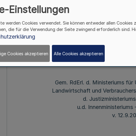
den Strafverfolgung
e-Einstellungen
Bekämpfung von V
ite werden Cookies verwendet. Sie können entweder allen Cookies 
hen, die für die Verwendung der Seite zwingend erforderlich sind. Hi
lebensmittel- und fut
hutzerklärung
Vorschr
ige Cookies akzeptieren
Alle Cookies akzeptieren
Gem. RdErl. d. Ministeriums fü
Landwirtschaft und Verbrauchersc
d. Justizministeriums 
u.d. Innenministeriums 
v. 12.9.2