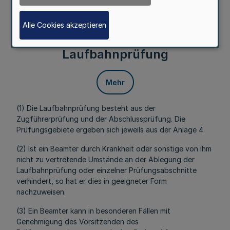
heranziehen.
§ 12
Alle Cookies akzeptieren
Durchführung der
Laufbahnprüfung
Mehr
(1) Die Laufbahnprüfung besteht aus der
Zugführerprüfung und der Abschlussprüfung. Die
Prüfungsgebiete ergeben sich jeweils aus der Anlage 4.
(2) Ist ein Beamter durch Krankheit oder sonstige von ihm
nicht zu vertretende Umstände an der Ablegung der
Laufbahnprüfung oder einzelner Prüfungsabschnitte
verhindert, so hat er dies in geeigneter Form
nachzuweisen.
(3) Ein Beamter kann in besonderen Fällen mit
Genehmigung des Vorsitzenden des