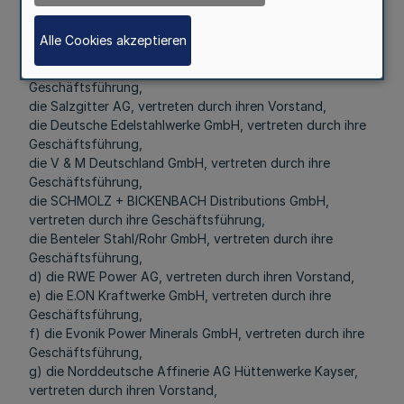
Vorstand,
die Hüttenwerke Krupp Mannesmann GmbH, vertreten
Alle Cookies akzeptieren
durch ihre Geschäftsführung,
die Mittal Steel Ruhrort GmbH, vertreten durch ihre
Geschäftsführung,
die Salzgitter AG, vertreten durch ihren Vorstand,
die Deutsche Edelstahlwerke GmbH, vertreten durch ihre
Geschäftsführung,
die V & M Deutschland GmbH, vertreten durch ihre
Geschäftsführung,
die SCHMOLZ + BICKENBACH Distributions GmbH,
vertreten durch ihre Geschäftsführung,
die Benteler Stahl/Rohr GmbH, vertreten durch ihre
Geschäftsführung,
d) die RWE Power AG, vertreten durch ihren Vorstand,
e) die E.ON Kraftwerke GmbH, vertreten durch ihre
Geschäftsführung,
f) die Evonik Power Minerals GmbH, vertreten durch ihre
Geschäftsführung,
g) die Norddeutsche Affinerie AG Hüttenwerke Kayser,
vertreten durch ihren Vorstand,