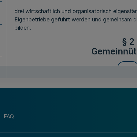
drei wirtschaftlich und organisatorisch eigenstä
Eigenbetriebe geführt werden und gemeinsam 
bilden.
§ 2
Gemeinnüt
Mehr
(1) Die drei Einrichtungen verfolgen ausschließl
Zwecke gemäß den Bestimmungen der Abgabenord
(2) Etwaige Überschüsse dürfen nur für satz
FAQ
(3) Im Falle der Auflösung fällt das Vermögen 
§ 3