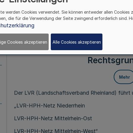
Landschaftsverbandsordnung für das Land Nord
ite werden Cookies verwendet. Sie können entweder allen Cookies 
Bekanntmachung vom 14. Juli 1994 (
GV. NRW. S
hen, die für die Verwendung der Seite zwingend erforderlich sind. Hi
vom 24. Juni 2008 (
GV. NRW. S. 514
), hat die
hutzerklärung
Dezember 2008 folgende Betriebssatzung für d
Netzwerk“ gebildeten drei Einrichtungen beschl
ige Cookies akzeptieren
Alle Cookies akzeptieren
§ 1
Rechtsgru
Mehr
Der LVR (Landschaftsverband Rheinland) führt
„LVR-HPH-Netz Niederrhein
LVR-HPH-Netz Mittelrhein-Ost
LVR-HPH-Netz Mittelrhein-West“