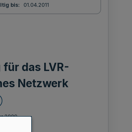
ltig bis
01.04.2011
 für das LVR-
hes Netzwerk
ar 2009
hstabe d der