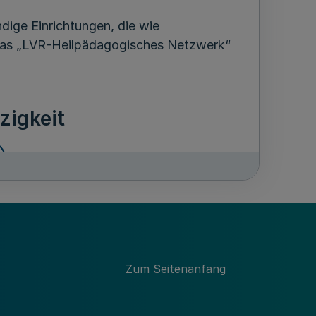
ndige Einrichtungen, die wie
das „LVR-Heilpädagogisches Netzwerk“
zigkeit
ich und unmittelbar gemeinnützige
nung in der jeweils gültigen Fassung.
ungsgemäße Zwecke verwendet werden.
Zum Seitenanfang
an den Landschaftsverband Rheinland.