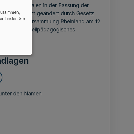
rhein-Westfalen in der Fassung der
zustimmen,
. 657
), zuletzt geändert durch Gesetz
er finden Sie
 Landschaftsversammlung Rheinland am 12.
ie im „LVR-Heilpädagogisches
ossen:
ndlagen
 unter den Namen