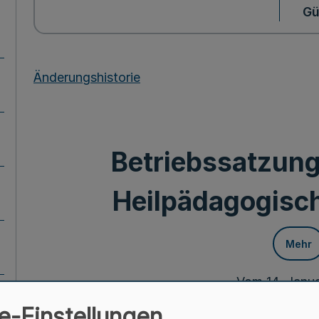
Gü
Änderungshistorie
Betriebssatzung
Heilpädagogisc
Mehr
Vom 14. Janu
e-Einstellungen
Aufgrund von § 6 Absatz 1 und § 7 Absatz 1 Buc