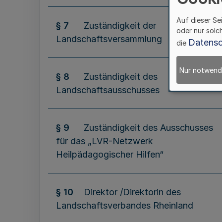
Auf dieser Se
§ 7
Zuständigkeit der
oder nur solc
Landschaftsversammlung
Datensc
die
Nur notwend
§ 8
Zuständigkeit des
Landschaftsausschusses
§ 9
Zuständigkeit des Ausschusses
für das „LVR-Netzwerk
Heilpädagogischer Hilfen“
§ 10
Direktor /Direktorin des
Landschaftsverbandes Rheinland