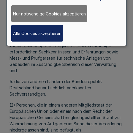
3. Sachverständige, die nach Abschnitt I der Verordnung
über die Organisation der technischen Überwachung vom
Nur notwendige Cookies akzeptieren
2. Dezember 1959 (
GV. NRW. S. 174
), aufgehoben durch
Verordnung vom 16. Juli 2004 (
GV. NRW. S. 398
),
anerkannt sind,
Alle Cookies akzeptieren
4. die Bediensteten einer öffentlichen Verwaltung mit den
für die Ausübung der Tätigkeit als Sachverständige
erforderlichen Sachkenntnissen und Erfahrungen sowie
Mess- und Prüfgeräten für technische Anlagen von
Gebäuden im Zuständigkeitsbereich dieser Verwaltung
und
5. die von anderen Ländern der Bundesrepublik
Deutschland bauaufsichtlich anerkannten
Sachverständigen.
(2) Personen, die in einem anderen Mitgliedstaat der
Europäischen Union oder einem nach dem Recht der
Europäischen Gemeinschaften gleichgestellten Staat zur
Wahrnehmung von Aufgaben im Sinne dieser Verordnung
niedergelassen sind, sind befugt, als