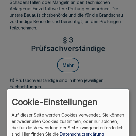
Schadensfällen oder Mängeln an den technischen
Anlagen im Einzelfall weitere Prüfungen anordnen. Die
untere Bauaufsichtsbehörde und die für die Brandschau
zuständige Behörde sind berechtigt, an den Prüfungen
teilzunehmen.
§ 3
Prüfsachverständige
Mehr
(1) Prüfsachverständige sind in ihren jeweiligen
Fachrichtungen
1. die nach § 4 anerkannten Sachverständigen,
Cookie-Einstellungen
2. die vor Inkrafttreten dieser Verordnung von der
Auf dieser Seite werden Cookies verwendet. Sie können
obersten Bauaufsichtsbehörde und der Bezirksregierung
entweder allen Cookies zustimmen, oder nur solchen,
Düsseldorf bauaufsichtlich anerkannten
die für die Verwendung der Seite zwingend erforderlich
Sachverständigen,
sind. Hier finden Sie die
Datenschutzerklärung