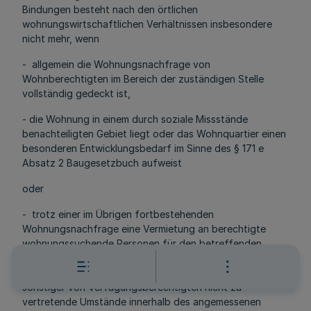
Bindungen besteht nach den örtlichen
wohnungswirtschaftlichen Verhältnissen insbesondere
nicht mehr, wenn
- allgemein die Wohnungsnachfrage von
Wohnberechtigten im Bereich der zuständigen Stelle
vollständig gedeckt ist,
- die Wohnung in einem durch soziale Missstände
benachteiligten Gebiet liegt oder das Wohnquartier einen
besonderen Entwicklungsbedarf im Sinne des § 171 e
Absatz 2 Baugesetzbuch aufweist
oder
- trotz einer im Übrigen fortbestehenden
Wohnungsnachfrage eine Vermietung an berechtigte
wohnungssuchende Personen für den betreffenden
Wohnraum wegen seiner ungünstigen Verkehrslage, seiner
Größe, der Höhe der geforderten zulässigen Miete oder
sonstiger von Verfügungsberechtigten nicht zu
vertretende Umstände innerhalb des angemessenen