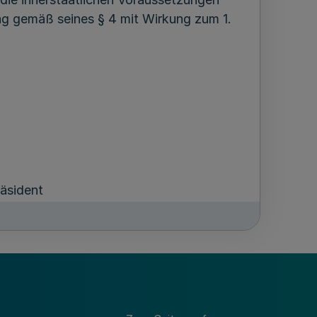
rag gemäß seines § 4 mit Wirkung zum 1.
räsident
in-Westfalen
 t g e r s