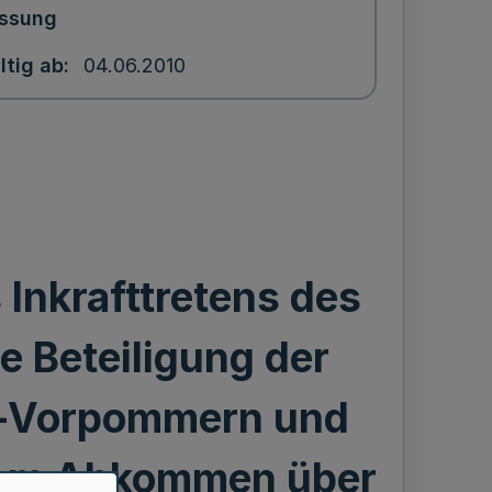
ssung
ltig ab
04.06.2010
nkrafttretens des
 Beteiligung der
g-Vorpommern und
 am Abkommen über