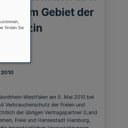
uf dem Gebiet der
zustimmen,
smedizin
er finden Sie
 2010
ordrhein-Westfalen am 5. Mai 2010 bei
nd Verbraucherschutz der Freien und
htlich der übrigen Vertragspartner (Land
emen, Freie und Hansestadt Hamburg,
die innerstaatlichen Voraussetzungen