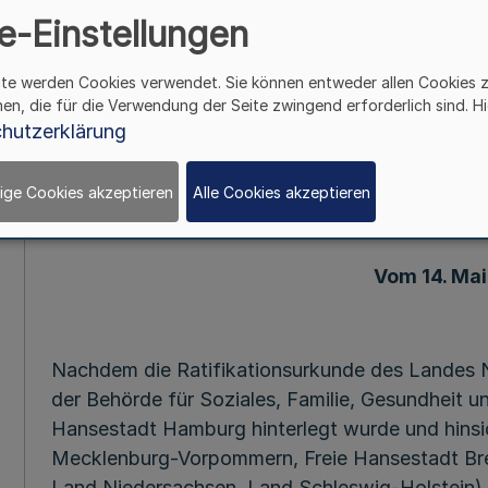
e-Einstellungen
die Zusammenarbeit a
ite werden Cookies verwendet. Sie können entweder allen Cookies 
Schifffahrt
hen, die für die Verwendung der Seite zwingend erforderlich sind. Hi
hutzerklärung
Mehr
ige Cookies akzeptieren
Alle Cookies akzeptieren
Vom 14. Mai
Nachdem die Ratifikationsurkunde des Landes N
der Behörde für Soziales, Familie, Gesundheit u
Hansestadt Hamburg hinterlegt wurde und hinsic
Mecklenburg-Vorpommern, Freie Hansestadt Br
Land Niedersachsen, Land Schleswig-Holstein) 