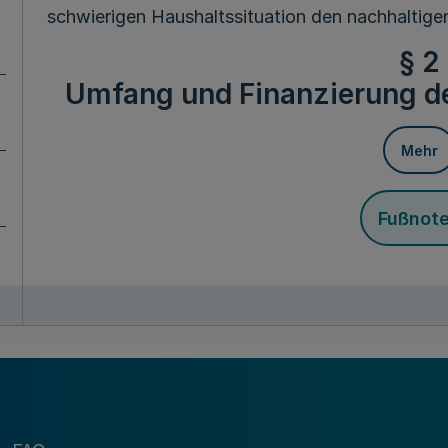
schwierigen Haushaltssituation den nachhaltige
§ 2
Umfang und Finanzierung de
Mehr
Fußnot
(1) In den Jahren 2011 bis 2020 werden jeweils 3
(2) Zusätzlich werden 65 000 000 Euro im Jahr 
jeweils 296 578 000 Euro in den Jahren 2014 bis
144 789 000 Euro im Jahr 2019 und 20 789 000 E
(Komplementärmittel).