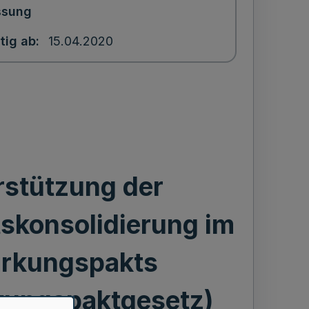
ssung
tig ab
15.04.2020
rstützung der
skonsolidierung im
ärkungspakts
rkungspaktgesetz)