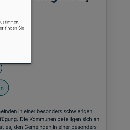
zustimmen,
er finden Sie
er 2011
esetzes
en
meinden in einer besonders schwierigen
erfügung. Die Kommunen beteiligen sich an
 ist es, den Gemeinden in einer besonders