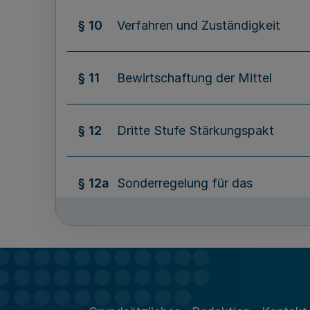
§ 10
Verfahren und Zuständigkeit
§ 11
Bewirtschaftung der Mittel
§ 12
Dritte Stufe Stärkungspakt
§ 12a
Sonderregelung für das
Haushaltsjahr 2020 aus Anlass der
COVID-19-Pandemie
§ 13
Inkrafttreten, Berichtspflicht