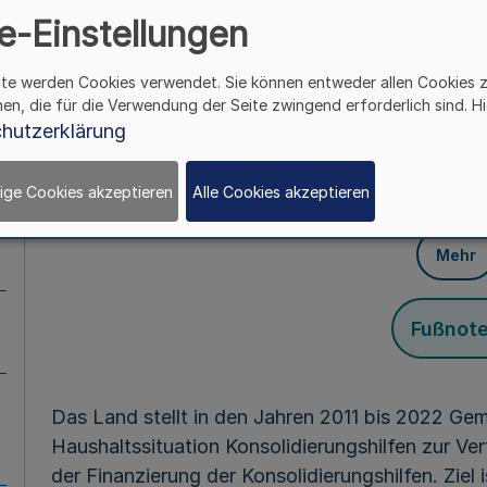
e-Einstellungen
Mehr
ite werden Cookies verwendet. Sie können entweder allen Cookies 
hen, die für die Verwendung der Seite zwingend erforderlich sind. Hi
Vom 9. Dezemb
hutzerklärung
§ 1
Ziel des G
ige Cookies akzeptieren
Alle Cookies akzeptieren
Mehr
Fußnot
Das Land stellt in den Jahren 2011 bis 2022 Ge
Haushaltssituation Konsolidierungshilfen zur V
der Finanzierung der Konsolidierungshilfen. Ziel