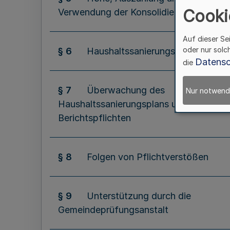
Cooki
Verwendung der Konsolidierungshilfe
Auf dieser Se
oder nur solc
§ 6
Haushaltssanierungsplan
Datensc
die
§ 7
Überwachung des
Nur notwend
Haushaltssanierungsplans und
Berichtspflichten
§ 8
Folgen von Pflichtverstößen
§ 9
Unterstützung durch die
Gemeindeprüfungsanstalt