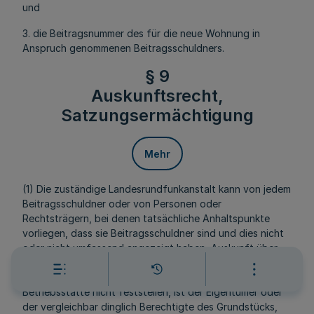
und
3. die Beitragsnummer des für die neue Wohnung in
Anspruch genommenen Beitragsschuldners.
§ 9
Auskunftsrecht,
Satzungsermächtigung
Mehr
(1) Die zuständige Landesrundfunkanstalt kann von jedem
Beitragsschuldner oder von Personen oder
Rechtsträgern, bei denen tatsächliche Anhaltspunkte
vorliegen, dass sie Beitragsschuldner sind und dies nicht
oder nicht umfassend angezeigt haben, Auskunft über
die in § 8 Abs. 4 genannten Daten verlangen. Kann die
zuständige Landesrundfunkanstalt den Inhaber einer
Betriebsstätte nicht feststellen, ist der Eigentümer oder
der vergleichbar dinglich Berechtigte des Grundstücks,