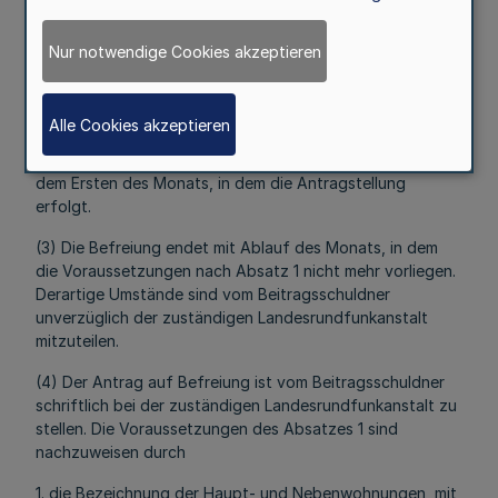
jedoch für eine ihrer Nebenwohnungen entrichtet.
(2) Die Befreiung erfolgt unbefristet. Sie beginnt mit dem
Nur notwendige Cookies akzeptieren
Ersten des Monats, in dem die Voraussetzungen nach
Absatz 1 vorliegen, wenn der Antrag innerhalb von drei
Monaten nach Vorliegen der Voraussetzungen nach
Alle Cookies akzeptieren
Absatz 1 gestellt wird. Wird der Antrag erst zu einem
späteren Zeitpunkt gestellt, so beginnt die Befreiung mit
dem Ersten des Monats, in dem die Antragstellung
erfolgt.
(3) Die Befreiung endet mit Ablauf des Monats, in dem
die Voraussetzungen nach Absatz 1 nicht mehr vorliegen.
Derartige Umstände sind vom Beitragsschuldner
unverzüglich der zuständigen Landesrundfunkanstalt
mitzuteilen.
(4) Der Antrag auf Befreiung ist vom Beitragsschuldner
schriftlich bei der zuständigen Landesrundfunkanstalt zu
stellen. Die Voraussetzungen des Absatzes 1 sind
nachzuweisen durch
1. die Bezeichnung der Haupt- und Nebenwohnungen, mit