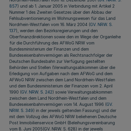
857
) und ab 1. Januar 2005 in Verbindung mit Artikel 2
Nummer 1 des Zweiten Gesetzes über den Abbau der
Fehlsubventionierung im Wohnungswesen für das Land
Nordrhein-Westfalen vom 16. März 2004 (
GV. NRW. S.
137
), werden den Bezirksregierungen und den
Oberfinanzdirektionen sowie den im Wege der Organleihe
für die Durchführung des AFWoG NRW vom
Bundesministerium der Finanzen und dem
Bundeseisenbahnvermögen als Rechtsnachfolger der
Deutschen Bundesbahn zur Verfügung gestellten
Behörden und Stellen (Verwaltungsabkommen über die
Erledigung von Aufgaben nach dem AFWoG und dem
AFWoG NRW zwischen dem Land Nordrhein-Westfalen
und dem Bundesministerium der Finanzen vom 2. April
1990 (
GV. NRW. S. 242
) sowie Verwaltungsabkommen
zwischen dem Land Nordrhein-Westfalen und dem
Bundeseisenbahnvermögen vom 14. August 1996 (
GV.
NRW. S. 349
) in der jeweils geltenden Fassung) und der
mit dem Vollzug des AFWoG NRW beliehenen Deutsche
Post Immobilienservice GmbH (Beleihungsvereinbarung
vom 8. Juni 2005(GV. NRW. S. 628) in der jeweils