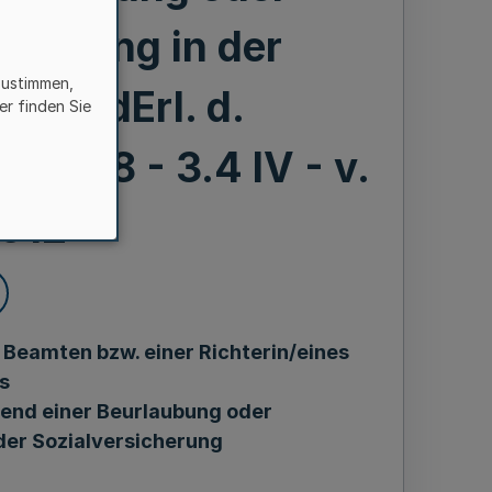
weisung in der
zustimmen,
ung RdErl. d.
er finden Sie
 6028 - 3.4 IV - v.
2012
 Beamten bzw. einer Richterin/eines
s
rend einer Beurlaubung oder
der Sozialversicherung