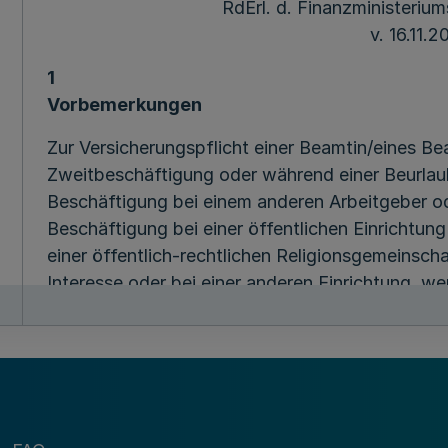
RdErl. d. Finanzministerium
v. 16.11.2
1
Vorbemerkungen
Zur Versicherungspflicht einer Beamtin/eines Bea
Zweitbeschäftigung oder während einer Beurlau
Beschäftigung bei einem anderen Arbeitgeber od
Beschäftigung bei einer öffentlichen Einrichtun
einer öffentlich-rechtlichen Religionsgemeinscha
Interesse oder bei einer anderen Einrichtung, we
gebe ich im Einvernehmen mit dem Ministerium d
Arbeit, Gesundheit und Soziales die nachfolgen
Alle für Beamte und Beamtinnen getroffenen Au
Richter und Richterinnen.