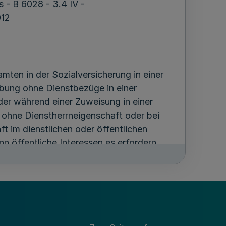
s - B 6028 - 3.4 IV -
012
mten in der Sozialversicherung in einer
bung ohne Dienstbezüge in einer
er während einer Zuweisung in einer
g ohne Dienstherrneigenschaft oder bei
ft im dienstlichen oder öffentlichen
nn öffentliche Interessen es erfordern,
es Innern sowie dem Ministerium für
den Hinweise.
ssagen gelten gleichermaßen auch für