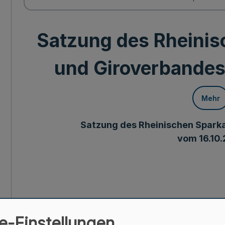
Satzung des Rheini
und Giroverbandes
Mehr
Satzung des Rheinischen Spark
vom 16.10.
I. Allgemeine B
e-Einstellungen
§ 1 Mitglieder, Name, Sitz, Rechtsnatur