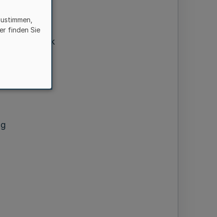
zustimmen,
er finden Sie
enzentralbank
Verbandes
ng