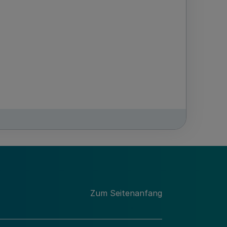
des Verbandes
s, Trägerausschuss
Zum Seitenanfang
tnisse des Verbandes