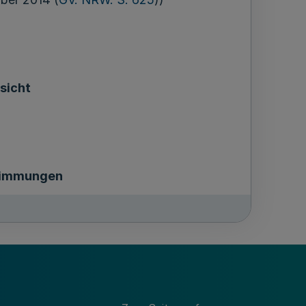
sicht
timmungen
, Landesausschuss
otsstruktur