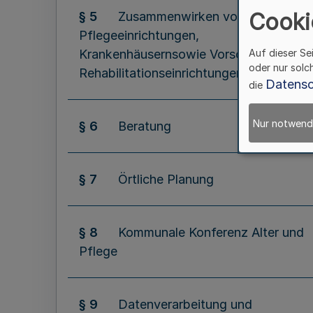
Cooki
§ 5
Zusammenwirken von
Pflegeeinrichtungen,
Krankenhäusernsowie Vorsorge- und
Auf dieser Se
oder nur solc
Rehabilitationseinrichtungen
Datensc
die
Nur notwend
§ 6
Beratung
§ 7
Örtliche Planung
§ 8
Kommunale Konferenz Alter und
Pflege
§ 9
Datenverarbeitung und