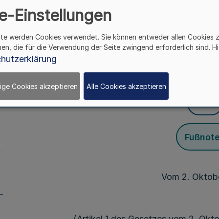
e-Einstellungen
Menschen und deren 
ite werden Cookies verwendet. Sie können entweder allen Cookies 
und Pflegegesetz Nor
hen, die für die Verwendung der Seite zwingend erforderlich sind. Hi
hutzerklärung
APG N
ige Cookies akzeptieren
Alle Cookies akzeptieren
Mehr
Fußnot
Vom 2. Oktob
(Artikel 1 des Gesetzes vom 2. Okt