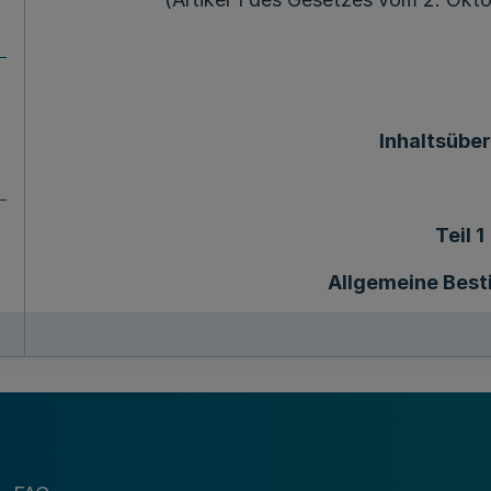
Inhaltsüber
Teil 1
Allgemeine Bes
§ 1 Ziele
§ 2 Gestaltung der Angebote
§ 3 Trägerinnen und Träger, Kooperationsgebot
§ 4 Sicherstellung und Koordinierung der Angeb