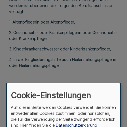
worden ist über einen der folgenden Berufsabschlüsse
verfügt:
1. Altenpflegerin oder Altenpfleger,
2. Gesundheits- oder Krankenpflegerin oder Gesundheits-
oder Krankenpfleger,
3. Kinderkrankenschwester oder Kinderkrankenpfleger,
4. in der Eingliederungshilfe auch Heilerziehungspflegerin
oder Heilerziehungspfleger.
(2) Fachkraft für soziale Betreuung ist auch, wer
Cookie-Einstellungen
1. über ein staatlich anerkanntes, abgeschlossenes
Studium in Sozialer Arbeit, Sozialpädagogik,
Auf dieser Seite werden Cookies verwendet. Sie können
Heilpädagogik, Erziehungswissenschaften, Psychologie
entweder allen Cookies zustimmen, oder nur solchen,
oder Gesundheits-, Pflege- oder Sozialmanagement,
die für die Verwendung der Seite zwingend erforderlich
2. über einen staatlich anerkannten Berufsabschluss als
sind. Hier finden Sie die
Datenschutzerklärung